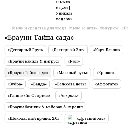
Мыло и средства для ухода
Мыло «с нуля»
Фигурное
«Б
«Брауни Тайна сада»
«Дегтярный Грут»
«Дегтярный Энт»
«Карт-Бланш»
«Брауни ваниль & цитрус»
«Noir»
«Брауни Тайна сада»
«Млечный путь»
«Кронос»
«Зубра»
«Ванда»
«Велесова ночь»
«Аффогато»
«Глинтвейн Осириса»
«Апероль»
«Брауни базилик & майоран & нероли»
«Шоколадный пряник 2.0»
«Древний лес»