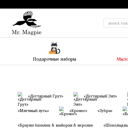
Перейти к основному контенту
Подарочные наборы
Мыло
«Дегтярный Грут»
«Дегтярный Энт»
«Млечный путь»
«Кронос»
«Зубра»
«Брауни базилик & майоран & нероли»
«Шоколадны