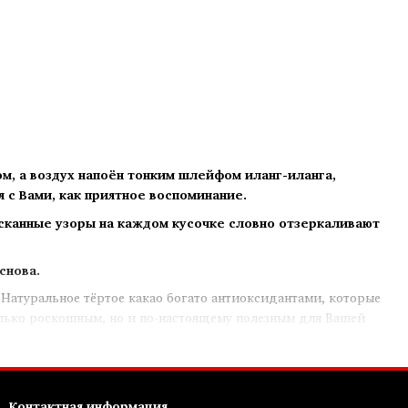
ом, а воздух напоён тонким шлейфом иланг-иланга,
я с Вами, как приятное воспоминание.
ысканные узоры на каждом кусочке словно отзеркаливают
снова.
Натуральное тёртое какао богато антиоксидантами, которые
олько роскошным, но и по-настоящему полезным для Вашей
Контактная информация