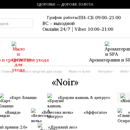
ЗДОРОВЬЕ — ДОРОЖЕ ЗОЛОТА
ПН–СБ 09:00–21:00
График работы:
ВС – выходной
Онлайн 24/7 | Viber 10:00–21:00
 и средства для ухода
Ароматерапия и S
Главная
Мыло и средства для ухода
Мыло «с нуля»
Фигурное
«Noir»
«Noir»
«Карт-Бланш»
«Брауни ваниль & цитрус»
«Ванда»
«Велесова ночь»
«Аффогато»
й пряник 2.0»
«Древний лес»