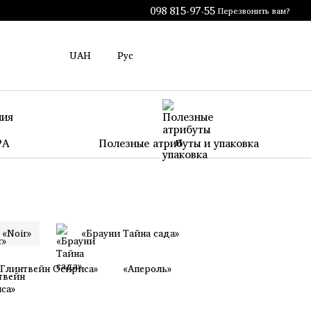
098 815-97-55
Перезвонить вам?
UAH
Рус
PA
Полезные атрибуты и упаковка
«Noir»
«Брауни Тайна сада»
«Глинтвейн Осириса»
«Апероль»