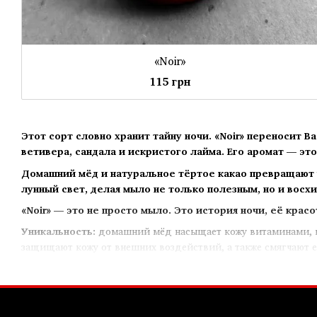
«Noir»
115 грн
Этот сорт словно хранит тайну ночи. «Noir» переносит В
ветивера, сандала и искристого лайма. Его аромат — это
Домашний мёд и натуральное тёртое какао превращают у
лунный свет, делая мыло не только полезным, но и восх
«Noir» — это не просто мыло. Это история ночи, её красо
Уникальность:
домашний мёд насыщает кожу витаминами, по
защищают кожу от внешних воздействий, а также смягчают е
кожи.