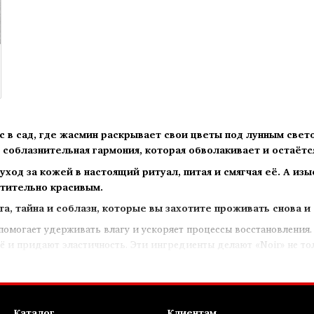
ас в сад, где жасмин раскрывает свои цветы под лунным свет
 соблазнительная гармония, которая обволакивает и остаётс
ход за кожей в настоящий ритуал, питая и смягчая её. А из
итительно красивым.
та, тайна и соблазн, которые вы захотите проживать снова и 
могает удерживать влагу и ускоряет процессы восстановления. 
ё и придают эластичность. Эти ингредиенты делают «Noir» не т
Каталог
Клиентам