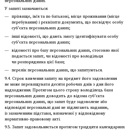
персональних даних.
У запиті зазначаються:
прізвище, ім'я та по батькові, місце проживання (місце
перебування) і реквізити документа, що посвідчує особу
суб’єкта персональних даних;
інші відомості, що дають змогу ідентифікувати особу
суб’єкта персональних даних;
відомості про базу персональних даних, стосовно якої
подається запит, чи відомості про володільця
чи розпорядника цієї бази;
перелік персональних даних, що запитуються.
9.4. Строк вивчення запиту на предмет його задоволення
не може перевищувати десяти робочих днів з дня його
надходження. Протягом цього строку володілець бази
персональних даних доводить до відома суб’єкта
персональних даних, що запит буде задоволене або
відповідні персональні дані не підлягають наданню,
із зазначенням підстави, визначеної у відповідному
нормативно-правовому акті.
9.5. Запит задовольняється протягом тридцяти календарних