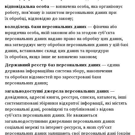
відповідальна особа
— визначена особа, яка організовує
роботу, пов’язану із захистом персональних даних при
їх обробці, відповідно до закону;
володілець бази персональних даних
— фізична або
юридична особа, якій законом або за згодою суб’єкта
персональних даних надано право на обробку цих даних,
яка затверджує мету обробки персональних даних у цій базі
даних, встановлює склад цих даних та процедури
їх обробки, якщо інше не визначено законом;
Державний реєстр баз персональних даних
— єдина
державна інформаційна система збору, накопичення
та обробки відомостей про зареєстровані бази
персональних даних;
загальнодоступні джерела персональних даних —
довідники, адресні книги, реєстри, списки, каталоги, інші
систематизовані збірники відкритої інформації, які містять
персональні дані, розміщені та опубліковані з відома
суб’єкта персональних даних. Не вважаються
загальнодоступними джерелами персональних даних
соціальні мережі та інтернет-ресурси, в яких суб’єкт
персональних даних залишають свої персональні дані (окрім