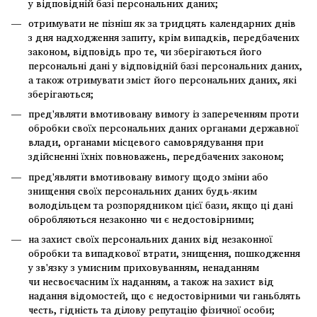
у відповідній базі персональних даних;
отримувати не пізніш як за тридцять календарних днів
з дня надходження запиту, крім випадків, передбачених
законом, відповідь про те, чи зберігаються його
персональні дані у відповідній базі персональних даних,
а також отримувати зміст його персональних даних, які
зберігаються;
пред'являти вмотивовану вимогу із запереченням проти
обробки своїх персональних даних органами державної
влади, органами місцевого самоврядування при
здійсненні їхніх повноважень, передбачених законом;
пред'являти вмотивовану вимогу щодо зміни або
знищення своїх персональних даних будь-яким
володільцем та розпорядником цієї бази, якщо ці дані
обробляються незаконно чи є недостовірними;
на захист своїх персональних даних від незаконної
обробки та випадкової втрати, знищення, пошкодження
у зв'язку з умисним приховуванням, ненаданням
чи несвоєчасним їх наданням, а також на захист від
надання відомостей, що є недостовірними чи ганьблять
честь, гідність та ділову репутацію фізичної особи;