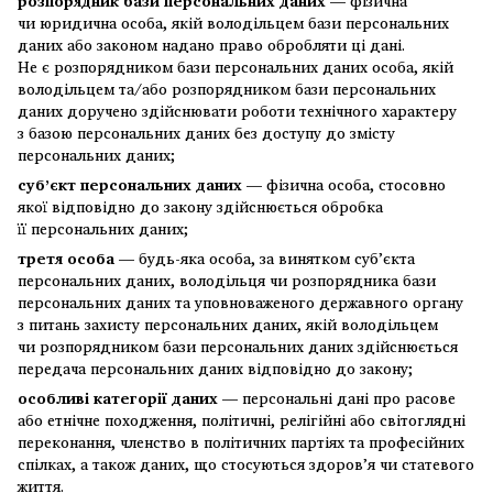
розпорядник бази персональних даних —
фізична
чи юридична особа, якій володільцем бази персональних
даних або законом надано право обробляти ці дані.
Не є розпорядником бази персональних даних особа, якій
володільцем та/або розпорядником бази персональних
даних доручено здійснювати роботи технічного характеру
з базою персональних даних без доступу до змісту
персональних даних;
суб’єкт персональних даних —
фізична особа, стосовно
якої відповідно до закону здійснюється обробка
її персональних даних;
третя особа —
будь-яка особа, за винятком суб’єкта
персональних даних, володільця чи розпорядника бази
персональних даних та уповноваженого державного органу
з питань захисту персональних даних, якій володільцем
чи розпорядником бази персональних даних здійснюється
передача персональних даних відповідно до закону;
особливі категорії даних —
персональні дані про расове
або етнічне походження, політичні, релігійні або світоглядні
переконання, членство в політичних партіях та професійних
спілках, а також даних, що стосуються здоров’я чи статевого
життя.