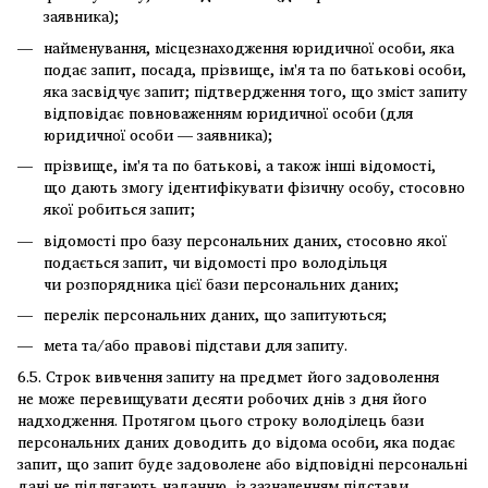
заявника);
найменування, місцезнаходження юридичної особи, яка
подає запит, посада, прізвище, ім'я та по батькові особи,
яка засвідчує запит; підтвердження того, що зміст запиту
відповідає повноваженням юридичної особи (для
юридичної особи — заявника);
прізвище, ім'я та по батькові, а також інші відомості,
що дають змогу ідентифікувати фізичну особу, стосовно
якої робиться запит;
відомості про базу персональних даних, стосовно якої
подається запит, чи відомості про володільця
чи розпорядника цієї бази персональних даних;
перелік персональних даних, що запитуються;
мета та/або правові підстави для запиту.
6.5. Строк вивчення запиту на предмет його задоволення
не може перевищувати десяти робочих днів з дня його
надходження. Протягом цього строку володілець бази
персональних даних доводить до відома особи, яка подає
запит, що запит буде задоволене або відповідні персональні
дані не підлягають наданню, із зазначенням підстави,