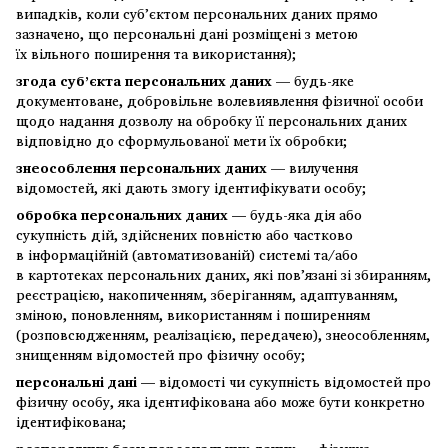
випадків, коли суб’єктом персональних даних прямо
зазначено, що персональні дані розміщені з метою
їх вільного поширення та використання);
згода суб’єкта персональних даних
— будь-яке
документоване, добровільне волевиявлення фізичної особи
щодо надання дозволу на обробку її персональних даних
відповідно до сформульованої мети їх обробки;
знеособлення персональних даних
— вилучення
відомостей, які дають змогу ідентифікувати особу;
обробка персональних даних —
будь-яка дія або
сукупність дій, здійснених повністю або частково
в інформаційній (автоматизованій) системі та/або
в картотеках персональних даних, які пов’язані зі збиранням,
реєстрацією, накопиченням, зберіганням, адаптуванням,
зміною, поновленням, використанням і поширенням
(розповсюдженням, реалізацією, передачею), знеособленням,
знищенням відомостей про фізичну особу;
персональні дані —
відомості чи сукупність відомостей про
фізичну особу, яка ідентифікована або може бути конкретно
ідентифікована;