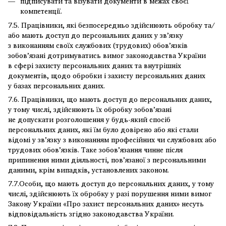
підписувати та візувати документи в межах своєї
компетенції.
7.5. Працівники, які безпосередньо здійснюють обробку та/
або мають доступ до персональних даних у зв’язку
з виконанням своїх службових (трудових) обов’язків
зобов’язані дотримуватись вимог законодавства України
в сфері захисту персональних даних та внутрішніх
документів, щодо обробки і захисту персональних даних
у базах персональних даних.
7.6. Працівники, що мають доступ до персональних даних,
у тому числі, здійснюють їх обробку зобов’язані
не допускати розголошення у будь-який спосіб
персональних даних, які їм було довірено або які стали
відомі у зв’язку з виконанням професійних чи службових або
трудових обов’язків. Таке зобов’язання чинне після
припинення ними діяльності, пов’язаної з персональними
даними, крім випадків, установлених законом.
7.7.Особи, що мають доступ до персональних даних, у тому
числі, здійснюють їх обробку у разі порушення ними вимог
Закону України «Про захист персональних даних» несуть
відповідальність згідно законодавства України.