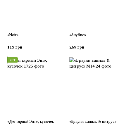
«Noir»
«Анубис»
115 грн
269 грн
ХИТ
«Дегтярный Энт», кусочек
«Брауни ваниль & цитрус»