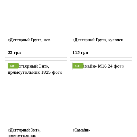
«Дегтярный Грут», лев
«Дегтярный Грут», кусочек
35 грн
115 грн
ХИТ
ХИТ
«Дегтярный Энт»,
«Самайн»
прямоугольник