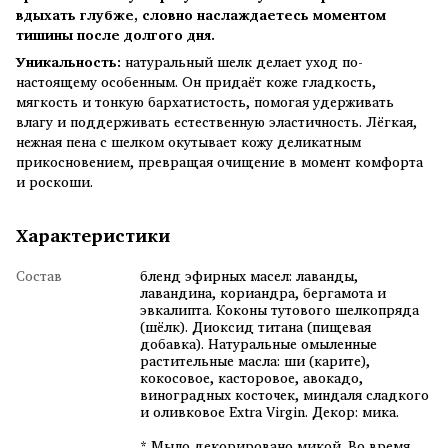
вдыхать глубже, словно наслаждаетесь моментом
тишины после долгого дня.
Уникальность:
натуральный шелк делает уход по-
настоящему особенным. Он придаёт коже гладкость,
мягкость и тонкую бархатистость, помогая удерживать
влагу и поддерживать естественную эластичность. Лёгкая,
нежная пена с шелком окутывает кожу деликатным
прикосновением, превращая очищение в момент комфорта
и роскоши.
Характеристики
Состав
бленд эфирных масел: лаванды,
лавандина, кориандра, бергамота и
эвкалипта. Коконы тутового шелкопряда
(шёлк). Диоксид титана (пищевая
добавка). Натуральные омыленные
растительные масла: ши (карите),
кокосовое, касторовое, авокадо,
виноградных косточек, миндаля сладкого
и оливковое Extra Virgin. Декор: мика.
* Мыло декорировано микой. Во время