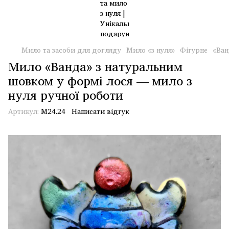
Мило та засоби для догляду
Мило «з нуля»
Фігурне
«Ван
Мило «Ванда» з натуральним
шовком у формі лося — мило з
нуля ручної роботи
Артикул:
М24.24
Написати відгук