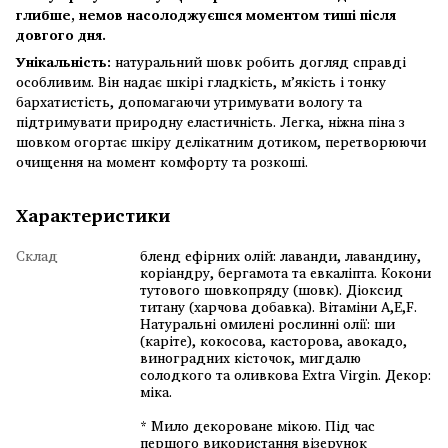
глибше, немов насолоджуєшся моментом тиші після
довгого дня.
Унікальність:
натуральний шовк робить догляд справді
особливим. Він надає шкірі гладкість, м’якість і тонку
бархатистість, допомагаючи утримувати вологу та
підтримувати природну еластичність. Легка, ніжна піна з
шовком огортає шкіру делікатним дотиком, перетворюючи
очищення на момент комфорту та розкоші.
Характеристики
Склад
бленд ефірних олій: лаванди, лавандину,
коріандру, бергамота та евкаліпта. Кокони
тутового шовкопряду (шовк). Діоксид
титану (харчова добавка). Вітаміни А,Е,F.
Натуральні омилені рослинні олії: ши
(каріте), кокосова, касторова, авокадо,
виноградних кісточок, мигдалю
солодкого та оливкова Extra Virgin. Декор:
міка.
* Мило декороване мікою. Під час
першого використання візерунок