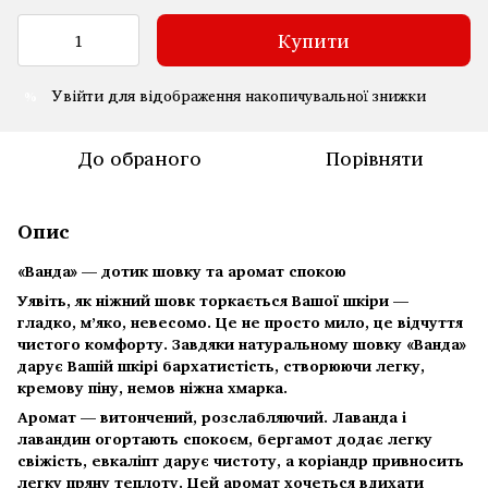
Купити
Увійти
для відображення накопичувальної знижки
%
До обраного
Порівняти
Опис
«Ванда» — дотик шовку та аромат спокою
Уявіть, як ніжний шовк торкається Вашої шкіри —
гладко, м’яко, невесомо. Це не просто мило, це відчуття
чистого комфорту. Завдяки натуральному шовку «Ванда»
дарує Вашій шкірі бархатистість, створюючи легку,
кремову піну, немов ніжна хмарка.
Аромат — витончений, розслабляючий. Лаванда і
лавандин огортають спокоєм, бергамот додає легку
свіжість, евкаліпт дарує чистоту, а коріандр привносить
легку пряну теплоту. Цей аромат хочеться вдихати