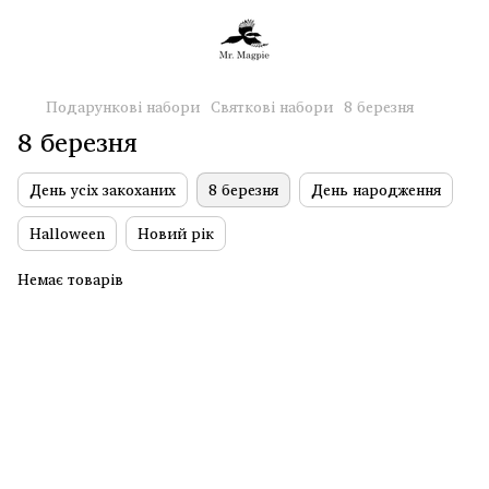
Подарункові набори
Святкові набори
8 березня
8 березня
День усіх закоханих
8 березня
День народження
Halloween
Новий рік
Немає товарів