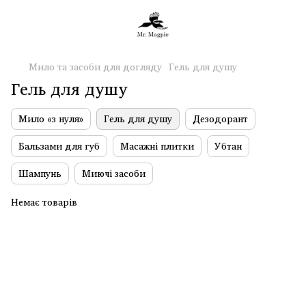
Мило та засоби для догляду
Гель для душу
Гель для душу
Мило «з нуля»
Гель для душу
Дезодорант
Бальзами для губ
Масажні плитки
Убтан
Шампунь
Миючі засоби
Немає товарів