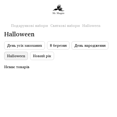
Подарункові набори
Святкові набори
Halloween
Halloween
День усіх закоханих
8 березня
День народження
Halloween
Новий рік
Немає товарів