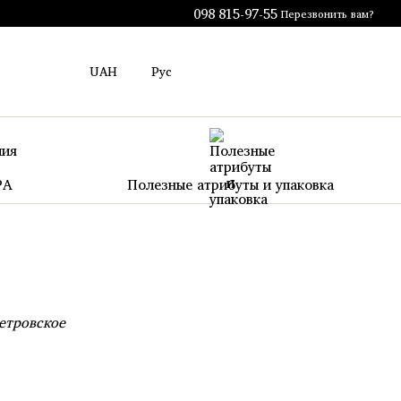
098 815-97-55
Перезвонить вам?
UAH
Рус
PA
Полезные атрибуты и упаковка
петровское