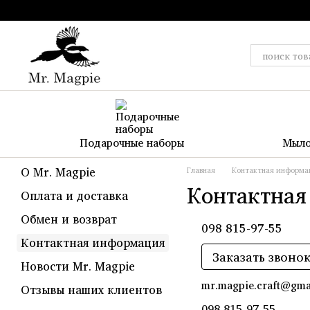
Перейти к основному контенту
Подарочные наборы
Мыло
О Mr. Magpie
Главная
Контактная информа
Контактная
Оплата и доставка
Обмен и возврат
098 815-97-55
Контактная информация
Заказать звоно
Новости Mr. Magpie
mr.magpie.craft@gma
Отзывы наших клиентов
098 815-97-55