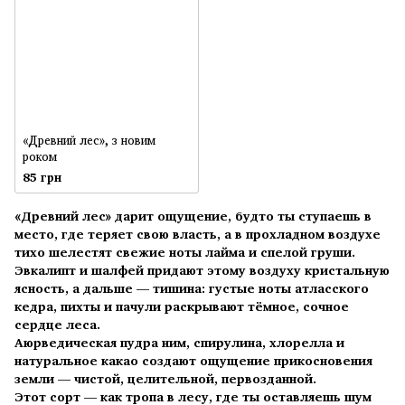
«Древний лес», з новим
роком
85 грн
«Древний лес»
дарит ощущение, будто ты ступаешь в
место, где теряет свою власть, а в прохладном воздухе
тихо шелестят свежие ноты лайма и спелой груши.
Эвкалипт и шалфей придают этому воздуху кристальную
ясность, а дальше — тишина: густые ноты атласского
кедра, пихты и пачули раскрывают тёмное, сочное
сердце леса.
Аюрведическая пудра ним, спирулина, хлорелла и
натуральное какао создают ощущение прикосновения
земли — чистой, целительной, первозданной.
Этот сорт — как тропа в лесу, где ты оставляешь шум