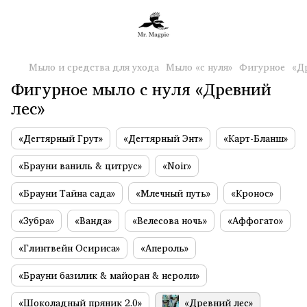
Мыло и средства для ухода
Мыло «с нуля»
Фигурное
«Д
Фигурное мыло с нуля «Древний
лес»
«Дегтярный Грут»
«Дегтярный Энт»
«Карт-Бланш»
«Брауни ваниль & цитрус»
«Noir»
«Брауни Тайна сада»
«Млечный путь»
«Кронос»
«Зубра»
«Ванда»
«Велесова ночь»
«Аффогато»
«Глинтвейн Осириса»
«Апероль»
«Брауни базилик & майоран & нероли»
«Шоколадный пряник 2.0»
«Древний лес»