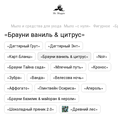
Мыло и средства для ухода
Мыло «с нуля»
Фигурное
«Б
«Брауни ваниль & цитрус»
«Дегтярный Грут»
«Дегтярный Энт»
«Карт-Бланш»
«Брауни ваниль & цитрус»
«Noir»
«Брауни Тайна сада»
«Млечный путь»
«Кронос»
«Зубра»
«Ванда»
«Велесова ночь»
«Аффогато»
«Глинтвейн Осириса»
«Апероль»
«Брауни базилик & майоран & нероли»
«Шоколадный пряник 2.0»
«Древний лес»