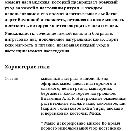
момент наслаждения, который превращает обычный
уход за кожей в настоящий ритуал. С каждым
использованием его аромат и питательные свойства
дарят Вам покой и свежесть, оставляя на коже мягкость
и лёгкость, которую хочется ощущать снова и снова.
Уникальность:
сочетание нежной ванили и бодрящих
цитрусовых нот, дополненное натуральным какао, дарит
коже мягкость и питание, превращая каждый уход в
настоящий момент наслаждения.
Характеристики
Состав
масляный экстракт ванили. Бленд
эфирных масел апельсина горького и
сладкого, петитгрейна, мандарина,
бергамота. Какао тертое натуральное.
Витамины А, Е, F. Натуральные омыленные
растительные масла: какао, кокосовое, ши
(карите), оливковое Extra Virgin, авокадо
и персиковых косточек. Мика.
* Мыло декорировано микой. Во время
первого использования узор постепенно