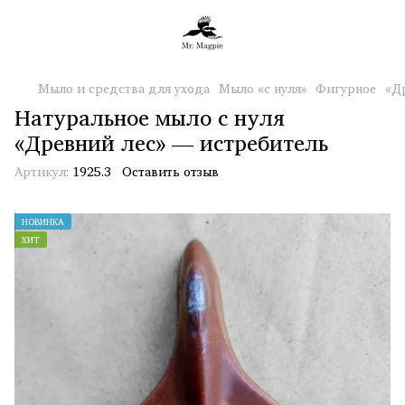
Мыло и средства для ухода
Мыло «с нуля»
Фигурное
«Д
Натуральное мыло с нуля
«Древний лес» — истребитель
Артикул:
1925.3
Оставить отзыв
НОВИНКА
ХИТ