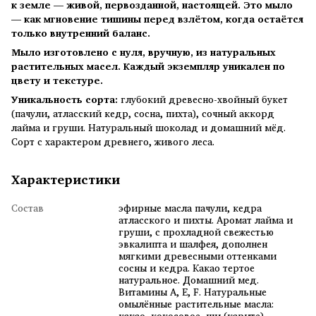
к земле — живой, первозданной, настоящей. Это мыло
— как мгновение тишины перед взлётом, когда остаётся
только внутренний баланс.
Мыло изготовлено с нуля, вручную, из натуральных
растительных масел. Каждый экземпляр уникален по
цвету и текстуре.
Уникальность сорта:
глубокий древесно-хвойный букет
(пачули, атласский кедр, сосна, пихта), сочный аккорд
лайма и груши. Натуральный шоколад и домашний мёд.
Сорт с характером древнего, живого леса.
Характеристики
Состав
эфирные масла пачули, кедра
атласского и пихты. Аромат лайма и
груши, с прохладной свежестью
эвкалипта и шалфея, дополнен
мягкими древесными оттенками
сосны и кедра. Какао тертое
натуральное. Домашний мед.
Витамины А, Е, F. Натуральные
омылённые растительные масла:
какао, кокосовое, ши (карите),