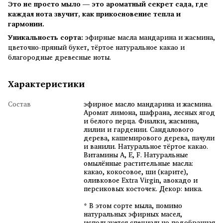
Это не просто мыло — это ароматный секрет сада, где
каждая нота звучит, как прикосновение тепла и
гармонии.
Уникальность сорта:
эфирные масла мандарина и жасмина,
цветочно-пряный букет, тёртое натуральное какао и
благородные древесные ноты.
Характеристики
Состав
эфирное масло мандарина и жасмина.
Аромат лимона, шафрана, лесных ягод
и белого перца. Фиалки, жасмина,
лилии и гардении. Сандалового
дерева, кашемирового дерева, пачули
и ванили. Натуральное тёртое какао.
Витамины А, Е, F. Натуральные
омылённые растительные масла:
какао, кокосовое, ши (карите),
оливковое Extra Virgin, авокадо и
персиковых косточек. Декор: мика.
* В этом сорте мыла, помимо
натуральных эфирных масел,
используется специально подобранная