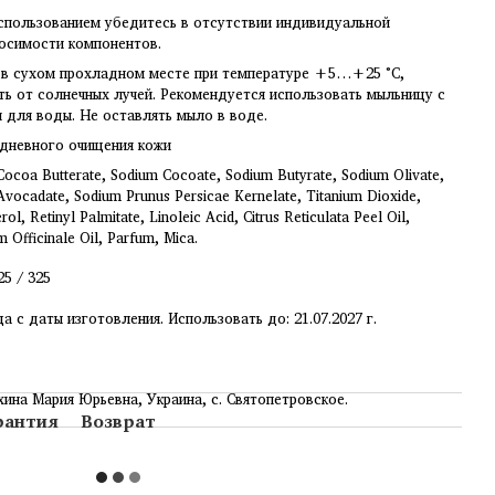
спользованием убедитесь в отсутствии индивидуальной
осимости компонентов.
 в сухом прохладном месте при температуре +5…+25 °C,
ь от солнечных лучей. Рекомендуется использовать мыльницу с
 для воды. Не оставлять мыло в воде.
дневного очищения кожи
ocoa Butterate, Sodium Cocoate, Sodium Butyrate, Sodium Olivate,
vocadate, Sodium Prunus Persicae Kernelate, Titanium Dioxide,
ol, Retinyl Palmitate, Linoleic Acid, Citrus Reticulata Peel Oil,
 Officinale Oil, Parfum, Mica.
25 / 325
ца с даты изготовления. Использовать до: 21.07.2027 г.
ина Мария Юрьевна, Украина, с. Святопетровское.
рантия
Возврат