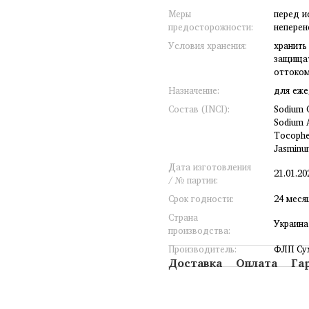
Меры
перед и
предосторожности:
неперен
Условия хранения:
хранить
защищат
оттоком
Назначение:
для еже
Состав (INCI):
Sodium C
Sodium A
Tocopher
Jasminum
Дата изготовления
21.01.20
/ № партии:
Срок годности:
24 меся
Страна
Украина
производства:
Производитель:
ФЛП Сух
Доставка
Оплата
Га