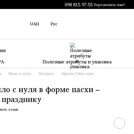
098 815-97-55
Перезвонить вам?
UAH
Рус
PA
Полезные атрибуты и упаковка
а
Мыло «с нуля»
Фигурное
«Брауни Тайна сада»
ло с нуля в форме пасхи –
к празднику
вить отзыв