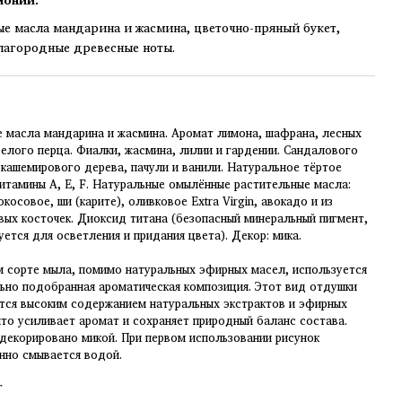
е масла мандарина и жасмина, цветочно-пряный букет,
благородные древесные ноты.
 масла мандарина и жасмина. Аромат лимона, шафрана, лесных
белого перца. Фиалки, жасмина, лилии и гардении. Сандалового
 кашемирового дерева, пачули и ванили. Натуральное тёртое
Витамины A, E, F. Натуральные омылённые растительные масла:
окосовое, ши (карите), оливковое Extra Virgin, авокадо и из
вых косточек. Диоксид титана (безопасный минеральный пигмент,
уется для осветления и придания цвета). Декор: мика.
м сорте мыла, помимо натуральных эфирных масел, используется
ьно подобранная ароматическая композиция. Этот вид отдушки
тся высоким содержанием натуральных экстрактов и эфирных
что усиливает аромат и сохраняет природный баланс состава.
декорировано микой. При первом использовании рисунок
нно смывается водой.
г