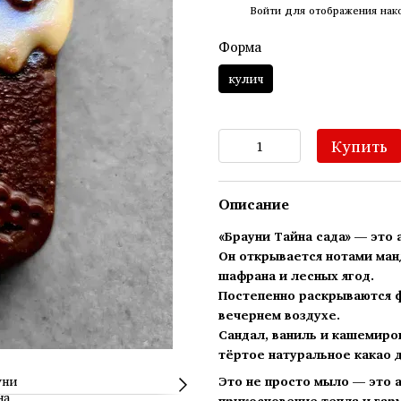
%
Войти
для отображения нак
Форма
кулич
Купить
Описание
«Брауни Тайна сада»
— это 
Он открывается нотами ман
шафрана и лесных ягод.
Постепенно раскрываются ф
вечернем воздухе.
Сандал, ваниль и кашемиро
тёртое натуральное какао 
Это не просто мыло — это а
прикосновение тепла и гар