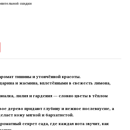
опительной скидки
аромат тишины и утончённой красоты.
дарина и жасмина, вплетёнными в свежесть лимона,
иалка, лилия и гардения — словно цветы в тёплом
вое дерево придают глубину и нежное послевкусие, а
делает кожу мягкой и бархатистой.
роматный секрет сада, где каждая нота звучит, как
монии.