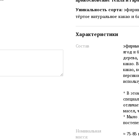
Уникальность сорта:
эфирны
тёртое натуральное какао и 
Характеристики
Состав
эфирные
ягод и 
дерева,
какао. 
какао, к
персико
использ
* В это
специал
отличае
масел, 
* Мыло 
постепе
Номинальная
≈ 75-85 
масса: