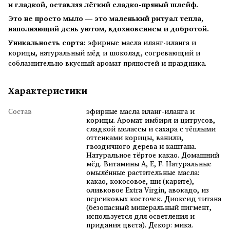
и гладкой, оставляя лёгкий сладко-пряный шлейф.
Это не просто мыло — это маленький ритуал тепла,
наполняющий день уютом, вдохновением и добротой.
Уникальность сорта:
эфирные масла иланг-иланга и
корицы, натуральный мёд и шоколад, согревающий и
соблазнительно вкусный аромат пряностей и праздника.
Характеристики
Состав
эфирные масла иланг-иланга и
корицы. Аромат имбиря и цитрусов,
сладкой мелассы и сахара с тёплыми
оттенками корицы, ванили,
гвоздичного дерева и каштана.
Натуральное тёртое какао. Домашний
мёд. Витамины A, E, F. Натуральные
омылённые растительные масла:
какао, кокосовое, ши (карите),
оливковое Extra Virgin, авокадо, из
персиковых косточек. Диоксид титана
(безопасный минеральный пигмент,
используется для осветления и
придания цвета). Декор: мика.