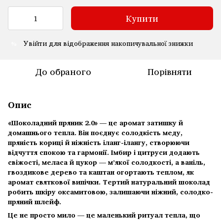
Купити
Увійти
для відображення накопичувальної знижки
%
До обраного
Порівняти
Опис
«Шоколадний пряник 2.0» — це аромат затишку й
домашнього тепла. Він поєднує солодкість меду,
пряність кориці й ніжність іланг-ілангу, створюючи
відчуття спокою та гармонії. Імбир і цитруси додають
свіжості, меласа й цукор — м’якої солодкості, а ваніль,
гвоздикове дерево та каштан огортають теплом, як
аромат святкової випічки. Тертий натуральний шоколад
робить шкіру оксамитовою, залишаючи ніжний, солодко-
пряний шлейф.
Це не просто мило — це маленький ритуал тепла, що