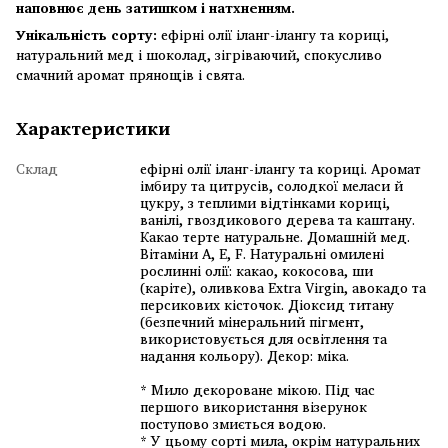
наповнює день затишком і натхненням.
Унікальність сорту:
ефірні олії іланг-ілангу та кориці,
натуральний мед і шоколад, зігріваючий, спокусливо
смачний аромат прянощів і свята.
Характеристики
Склад
ефірні олії іланг-ілангу та кориці. Аромат
імбиру та цитрусів, солодкої меласи й
цукру, з теплими відтінками кориці,
ванілі, гвоздикового дерева та каштану.
Какао терте натуральне. Домашній мед.
Вітаміни А, Е, F. Натуральні омилені
рослинні олії: какао, кокосова, ши
(каріте), оливкова Extra Virgin, авокадо та
персикових кісточок. Діоксид титану
(безпечний мінеральний пігмент,
використовується для освітлення та
надання кольору). Декор: міка.
* Мило декороване мікою. Під час
першого використання візерунок
поступово змиється водою.
* У цьому сорті мила, окрім натуральних