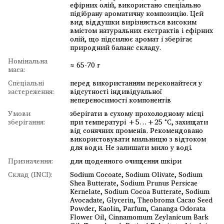
ефірних олій, використано спеціально
підібрану ароматичну композицію. Цей
вид віддушки вирізняється високим
вмістом натуральних екстрактів і ефірних
олій, що підсилює аромат і зберігає
природний баланс складу.
Номінальна
≈ 65-70 г
маса:
Спеціальні
перед використанням переконайтеся у
застереження:
відсутності індивідуальної
непереносимості компонентів
Умови
зберігати в сухому прохолодному місці
зберігання:
при температурі +5…+25 °C, захищати
від сонячних променів. Рекомендовано
використовувати мильницю з відтоком
для води. Не залишати мило у воді.
Призначення:
для щоденного очищення шкіри
Склад (INCI):
Sodium Cocoate, Sodium Olivate, Sodium
Shea Butterate, Sodium Prunus Persicae
Kernelate, Sodium Cocoa Butterate, Sodium
Avocadate, Glycerin, Theobroma Cacao Seed
Powder, Kaolin, Parfum, Cananga Odorata
Flower Oil, Cinnamomum Zeylanicum Bark