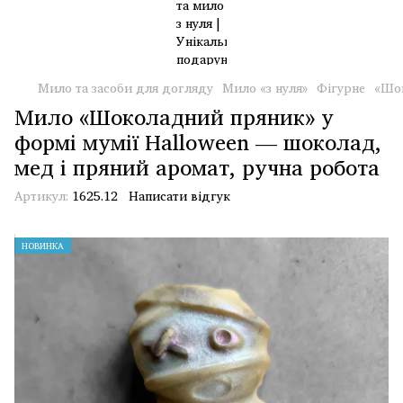
Мило та засоби для догляду
Мило «з нуля»
Фігурне
«Шок
Мило «Шоколадний пряник» у
формі мумії Halloween — шоколад,
мед і пряний аромат, ручна робота
Артикул:
1625.12
Написати відгук
НОВИНКА