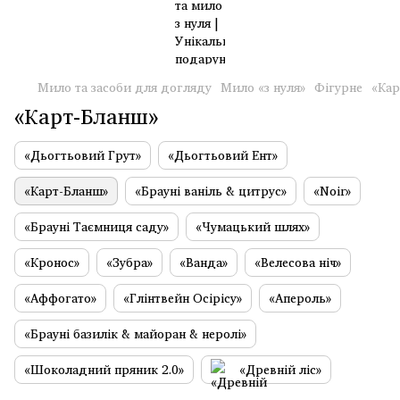
Мило та засоби для догляду
Мило «з нуля»
Фігурне
«Кар
«Карт-Бланш»
«Дьогтьовий Грут»
«Дьогтьовий Ент»
«Карт-Бланш»
«Брауні ваніль & цитрус»
«Noir»
«Брауні Таємниця саду»
«Чумацький шлях»
«Кронос»
«Зубра»
«Ванда»
«Велесова ніч»
«Аффогато»
«Глінтвейн Осірісу»
«Апероль»
«Брауні базилік & майоран & неролі»
«Шоколадний пряник 2.0»
«Древній ліс»