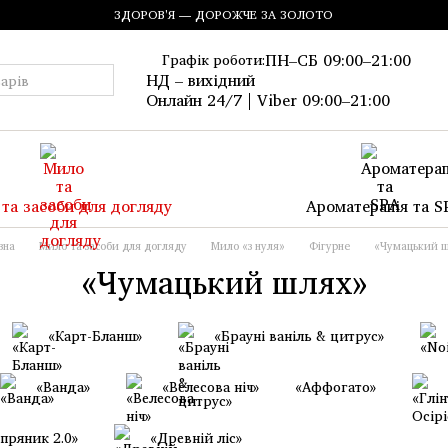
ЗДОРОВ'Я — ДОРОЖЧЕ ЗА ЗОЛОТО
ПН–СБ 09:00–21:00
Графік роботи:
НД – вихідний
Онлайн 24/7 | Viber 09:00–21:00
та засоби для догляду
Ароматерапія та S
вна
Мило та засоби для догляду
Мило «з нуля»
Фігурне
«Чумацький 
«Чумацький шлях»
«Карт-Бланш»
«Брауні ваніль & цитрус»
«Ванда»
«Велесова ніч»
«Аффогато»
пряник 2.0»
«Древній ліс»