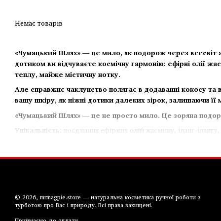
Немає товарів
«Чумацький Шлях» — це мило, як подорож через всесвіт ар
дотиком ви відчуваєте космічну гармонію: ефірні олії ж
теплу, майже містичну нотку.
Але справжнє чаклунство полягає в додаванні кокосу та в
вашу шкіру, як ніжні дотики далеких зірок, залишаючи її
«Чумацький Шлях» — це не просто мило. Це зоряна подор
Унікальність:
поєднання ефірних олій жасмину, іланг-ілангу,
космічною загадковістю.
© 2026, mrmagpie.store — натуральна косметика ручної роботи з
турботою про Вас і природу. Всі права захищені.
Приймаємо до оплати