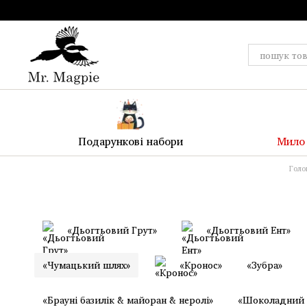
Перейти до основного контенту
Подарункові набори
Мило 
Голо
«Дьогтьовий Грут»
«Дьогтьовий Ент»
«Чумацький шлях»
«Кронос»
«Зубра»
«Брауні базилік & майоран & неролі»
«Шоколадний 