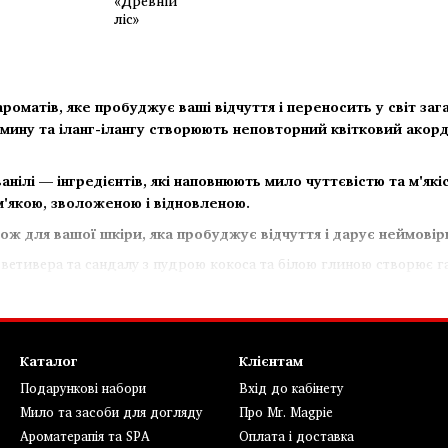
оматів, яке пробуджує ваші відчуття і переносить у світ заг
асмину та іланг-ілангу створюють неповторний квітковий акор
анілі — інгредієнтів, які наповнюють мило чуттєвістю та м'як
 м'якою, зволоженою і відновленою.
ож для вашої шкіри, яка пробуджує відчуття і дарує неймові
 ветивера та сандалу з пудрою кокоса та білою глиною створює г
Каталог
Клієнтам
Подарункові набори
Вхід до кабінету
Мило та засоби для догляду
Про Mr. Magpie
Ароматерапія та SPA
Оплата і доставка