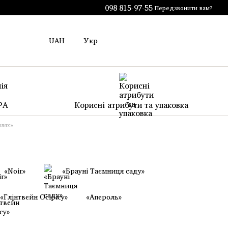
098 815-97-55
Передзвонити вам?
UAH
Укр
PA
Корисні атрибути та упаковка
шлях»
«Noir»
«Брауні Таємниця саду»
«Глінтвейн Осірісу»
«Апероль»