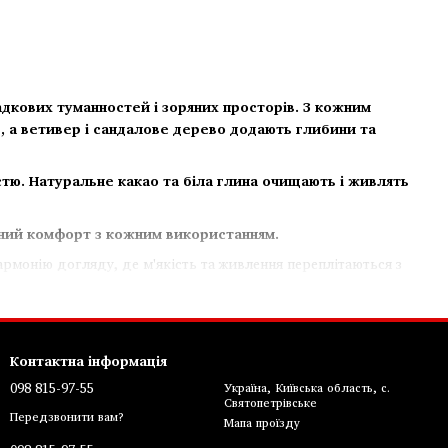
адкових туманностей і зоряних просторів. З кожним
д, а ветивер і сандалове дерево додають глибини та
істю. Натуральне какао та біла глина очищають і живлять
рний комфорт з кожним використанням.
армонію догляду, де м'якість та живлення переплітаються з
Контактна інформація
098 815-97-55
Україна, Київська область, с.
Святопетрівське
Передзвонити вам?
Мапа проїзду