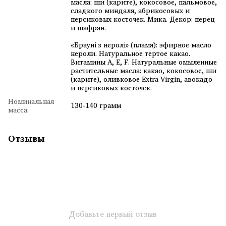
масла: ши (карите), кокосовое, пальмовое,
сладкого миндаля, абрикосовых и
персиковых косточек. Мика. Декор: перец
и шафран.
«Брауні з неролі» (пламя): эфирное масло
нероли. Натуральное тертое какао.
Витамины A, E, F. Натуральные омыленные
растительные масла: какао, кокосовое, ши
(карите), оливковое Extra Virgin, авокадо
и персиковых косточек.
Номинальная
130-140 грамм
масса:
Отзывы
Добавьте первый отзыв