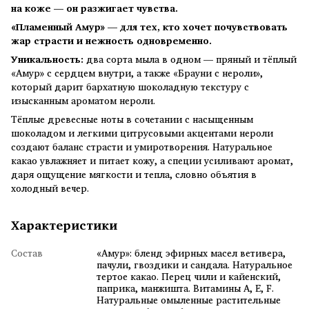
на коже — он разжигает чувства.
«Пламенный Амур» — для тех, кто хочет почувствовать
жар страсти и нежность одновременно.
Уникальность:
два сорта мыла в одном — пряный и тёплый
«Амур» с сердцем внутри, а также «Брауни с нероли»,
который дарит бархатную шоколадную текстуру с
изысканным ароматом нероли.
Тёплые древесные ноты в сочетании с насыщенным
шоколадом и легкими цитрусовыми акцентами нероли
создают баланс страсти и умиротворения. Натуральное
какао увлажняет и питает кожу, а специи усиливают аромат,
даря ощущение мягкости и тепла, словно объятия в
холодный вечер.
Характеристики
Состав
«Амур»: бленд эфирных масел ветивера,
пачули, гвоздики и сандала. Натуральное
тертое какао. Перец чили и кайенский,
паприка, манжишта. Витамины A, E, F.
Натуральные омыленные растительные