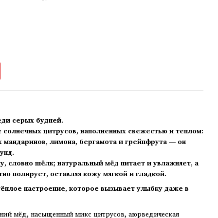
еди серых будней.
е солнечных цитрусов, наполненных свежестью и теплом:
х мандаринов, лимона, бергамота и грейпфрута — он
унд.
, словно шёлк; натуральный мёд питает и увлажняет, а
но полирует, оставляя кожу мягкой и гладкой.
тёплое настроение, которое вызывает улыбку даже в
ий мёд, насыщенный микс цитрусов, аюрведическая