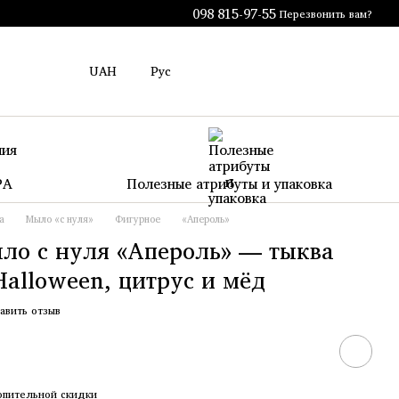
098 815-97-55
Перезвонить вам?
UAH
Рус
PA
Полезные атрибуты и упаковка
а
Мыло «с нуля»
Фигурное
«Апероль»
ло с нуля «Апероль» — тыква
alloween, цитрус и мёд
авить отзыв
опительной скидки