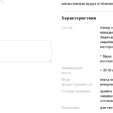
апельсиновая пудра и облепи
Характеристики
Состав
бленд э
мандари
Аюрведи
омылённ
касторо
* Мыло 
постепе
Номинальная
≈ 20-30 
масса:
Меры
перед и
предосторожности:
неперен
Условия хранения:
хранить
защищат
оттоком
Назначение:
для еже