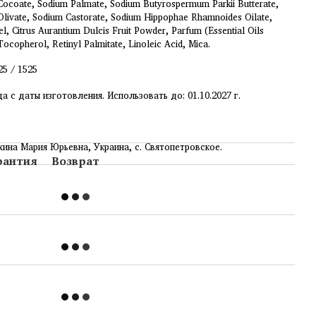
ocoate, Sodium Palmate, Sodium Butyrospermum Parkii Butterate,
livate, Sodium Castorate, Sodium Hippophae Rhamnoides Oilate,
l, Citrus Aurantium Dulcis Fruit Powder, Parfum (Essential Oils
Tocopherol, Retinyl Palmitate, Linoleic Acid, Mica.
25 / 1525
ца с даты изготовления. Использовать до: 01.10.2027 г.
ина Мария Юрьевна, Украина, с. Святопетровское.
рантия
Возврат