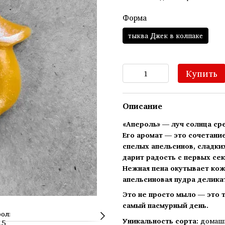
Форма
тыква Джек в колпаке
Купить
Описание
«Апероль» — луч солнца ср
Его аромат — это сочетани
спелых апельсинов, сладки
дарит радость с первых сек
Нежная пена окутывает кожу
апельсиновая пудра деликат
Это не просто мыло — это 
самый пасмурный день.
Уникальность сорта:
домашн