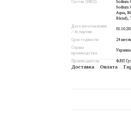
Состав (INCI):
Sodium C
Sodium O
Aqua, Me
Blend), 
Дата изготовления
01.10.20
/ № партии:
Срок годности:
24 меся
Страна
Украина
производства:
Производитель:
ФЛП Сух
Доставка
Оплата
Га