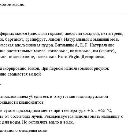
ховое масло.
фирных масел (апельсин горький, апельсин сладкий, петитгрейн,
н, бергамот, грейпфрут, лимон). Натуральный домашний мёд.
ческая апельсиновая пудра. Витамины А, Е, F. Натуральные
ые растительные масла: кокосовое, пальмовое, ши (карите),
вое, облепиховое, оливковое Extra Virgin. Декор: мика.
декорировано микой. При первом использовании рисунок
нно смывается водой.
г
спользованием убедитесь в отсутствии индивидуальной
осимости компонентов.
 в сухом прохладном месте при температуре +5…+25 °C,
ь от солнечных лучей. Рекомендуется использовать мыльницу с
 для воды. Не оставлять мыло в воде.
дневного очищения кожи