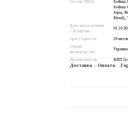
Состав (INCI):
Sodium C
Sodium O
Aqua, Me
Blend), 
Дата изготовления
01.10.20
/ № партии:
Срок годности:
24 меся
Страна
Украина
производства:
Производитель:
ФЛП Сух
Доставка
Оплата
Га