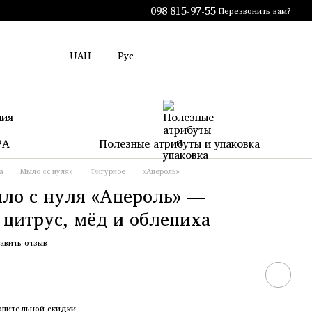
098 815-97-55
Перезвонить вам?
UAH
Рус
PA
Полезные атрибуты и упаковка
а
Мыло «с нуля»
Фигурное
«Апероль»
ло с нуля «Апероль» —
 цитрус, мёд и облепиха
авить отзыв
опительной скидки