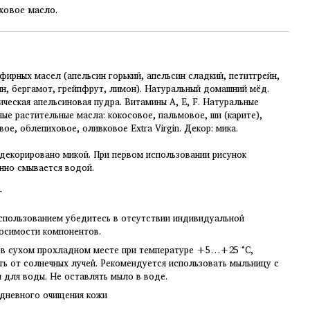
ховое масло.
фирных масел (апельсин горький, апельсин сладкий, петитгрейн,
н, бергамот, грейпфрут, лимон). Натуральный домашний мёд.
ческая апельсиновая пудра. Витамины А, Е, F. Натуральные
ые растительные масла: кокосовое, пальмовое, ши (карите),
вое, облепиховое, оливковое Extra Virgin. Декор: мика.
декорировано микой. При первом использовании рисунок
нно смывается водой.
г
спользованием убедитесь в отсутствии индивидуальной
осимости компонентов.
 в сухом прохладном месте при температуре +5…+25 °C,
ь от солнечных лучей. Рекомендуется использовать мыльницу с
 для воды. Не оставлять мыло в воде.
дневного очищения кожи