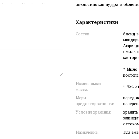
апельсиновая пудра и облепи
Характеристики
Состав
бленд э
мандари
Аюрведи
омылённ
касторо
* Мыло 
постепе
Номинальная
≈ 45-55 
масса:
Меры
перед и
предосторожности:
неперен
Условия хранения:
хранить
защищат
оттоком
Назначение:
для еже