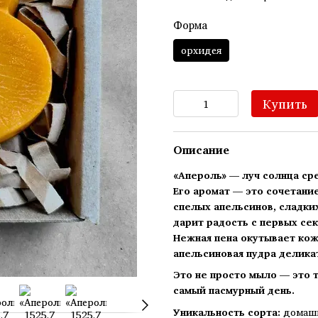
Форма
орхидея
Купить
Описание
«Апероль» — луч солнца ср
Его аромат — это сочетани
спелых апельсинов, сладки
дарит радость с первых сек
Нежная пена окутывает кожу
апельсиновая пудра деликат
Это не просто мыло — это 
самый пасмурный день.
Уникальность сорта:
домашн