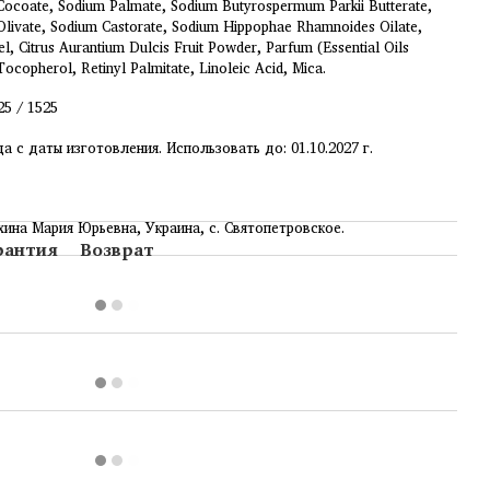
ocoate, Sodium Palmate, Sodium Butyrospermum Parkii Butterate,
livate, Sodium Castorate, Sodium Hippophae Rhamnoides Oilate,
l, Citrus Aurantium Dulcis Fruit Powder, Parfum (Essential Oils
Tocopherol, Retinyl Palmitate, Linoleic Acid, Mica.
25 / 1525
ца с даты изготовления. Использовать до: 01.10.2027 г.
ина Мария Юрьевна, Украина, с. Святопетровское.
рантия
Возврат