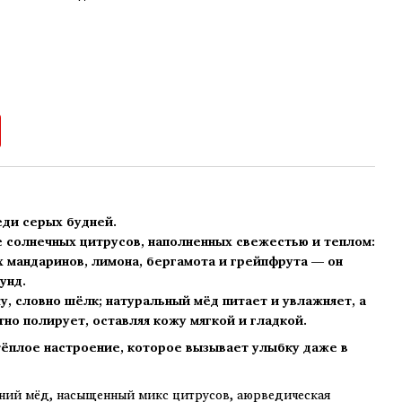
еди серых будней.
е солнечных цитрусов, наполненных свежестью и теплом:
х мандаринов, лимона, бергамота и грейпфрута — он
унд.
, словно шёлк; натуральный мёд питает и увлажняет, а
но полирует, оставляя кожу мягкой и гладкой.
тёплое настроение, которое вызывает улыбку даже в
ий мёд, насыщенный микс цитрусов, аюрведическая