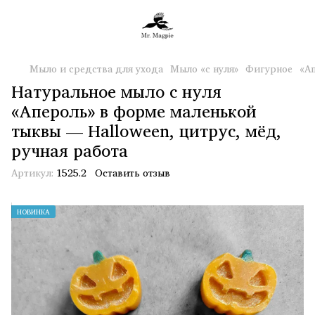
Мыло и средства для ухода
Мыло «с нуля»
Фигурное
«А
Натуральное мыло с нуля
«Апероль» в форме маленькой
тыквы — Halloween, цитрус, мёд,
ручная работа
Артикул:
1525.2
Оставить отзыв
НОВИНКА