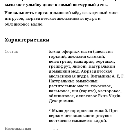
вызывает улыбку даже в самый пасмурный день.
Уникальность сорта:
домашний мёд, насыщенный микс
цитрусов, аюрведическая апельсиновая пудра и
облепиховое масло.
Характеристики
Состав
бленд эфирных масел (апельсин
горький, апельсин сладкий,
петитгрейн, мандарин, бергамот,
грейпфрут, лимон). Натуральный
домашний мёд. Аюрведическая
апельсиновая пудра. Витамины А, Е, F.
Натуральные омылённые
растительные масла: кокосовое,
пальмовое, ши (карите), касторовое,
облепиховое, оливковое Extra Virgin.
Декор: мика.
* Мыло декорировано микой. При
первом использовании рисунок
постепенно смывается водой.
Номинальная