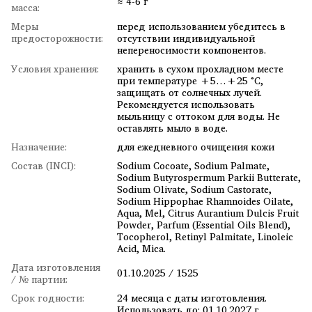
≈ 4-6 г
масса:
Меры
перед использованием убедитесь в
предосторожности:
отсутствии индивидуальной
непереносимости компонентов.
Условия хранения:
хранить в сухом прохладном месте
при температуре +5…+25 °C,
защищать от солнечных лучей.
Рекомендуется использовать
мыльницу с оттоком для воды. Не
оставлять мыло в воде.
Назначение:
для ежедневного очищения кожи
Состав (INCI):
Sodium Cocoate, Sodium Palmate,
Sodium Butyrospermum Parkii Butterate,
Sodium Olivate, Sodium Castorate,
Sodium Hippophae Rhamnoides Oilate,
Aqua, Mel, Citrus Aurantium Dulcis Fruit
Powder, Parfum (Essential Oils Blend),
Tocopherol, Retinyl Palmitate, Linoleic
Acid, Mica.
Дата изготовления
01.10.2025 / 1525
/ № партии:
Срок годности:
24 месяца с даты изготовления.
Использовать до: 01.10.2027 г.