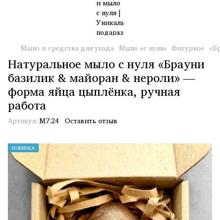
Мыло и средства для ухода
Мыло «с нуля»
Фигурное
«Б
Натуральное мыло с нуля «Брауни
базилик & майоран & нероли» —
форма яйца цыплёнка, ручная
работа
Артикул:
М7.24
Оставить отзыв
НОВИНКА