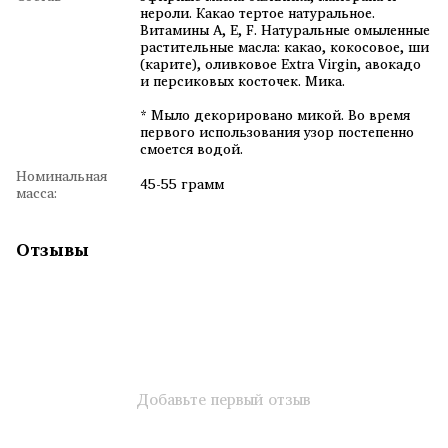
нероли. Какао тертое натуральное.
Витамины А, Е, F. Натуральные омыленные
растительные масла: какао, кокосовое, ши
(карите), оливковое Extra Virgin, авокадо
и персиковых косточек. Мика.
* Мыло декорировано микой. Во время
первого использования узор постепенно
смоется водой.
Номинальная
45-55 грамм
масса:
Отзывы
Добавьте первый отзыв