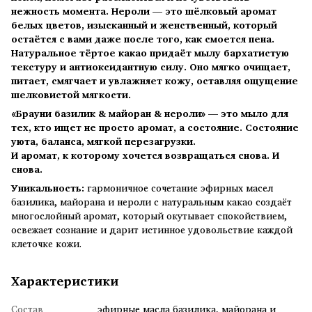
нежность момента. Нероли — это шёлковый аромат
белых цветов, изысканный и женственный, который
остаётся с вами даже после того, как смоется пена.
Натуральное тёртое какао придаёт мылу бархатистую
текстуру и антиоксидантную силу. Оно мягко очищает,
питает, смягчает и увлажняет кожу, оставляя ощущение
шелковистой мягкости.
«Брауни базилик & майоран & нероли» — это мыло для
тех, кто ищет не просто аромат, а состояние. Состояние
уюта, баланса, мягкой перезагрузки.
И аромат, к которому хочется возвращаться снова. И
снова.
Уникальность:
гармоничное сочетание эфирных масел
базилика, майорана и нероли с натуральным какао создаёт
многослойный аромат, который окутывает спокойствием,
освежает сознание и дарит истинное удовольствие каждой
клеточке кожи.
Характеристики
Состав
эфирные масла базилика, майорана и