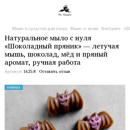
Мыло и средства для ухода
Мыло «с нуля»
Фигурное
«Ш
Натуральное мыло с нуля
«Шоколадный пряник» — летучая
мышь, шоколад, мёд и пряный
аромат, ручная работа
Артикул:
1625.8
Оставить отзыв
НОВИНКА