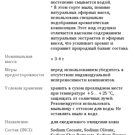
постепенно смывается водой.
* В этом сорте мыла, помимо
натуральных эфирных масел,
использована специально
подобранная ароматическая
композиция. Этот вид отдушки
отличается высоким содержанием
натуральных экстрактов и эфирных
масел, что усиливает аромат и
сохраняет природный баланс состава.
Номинальная
≈ 3-4 г
масса:
Меры
перед использованием убедитесь в
предосторожности:
отсутствии индивидуальной
непереносимости компонентов.
Условия хранения:
хранить в сухом прохладном месте
при температуре +5…+25 °C,
защищать от солнечных лучей.
Рекомендуется использовать
мыльницу с оттоком для воды. Не
оставлять мыло в воде.
Назначение:
для ежедневного очищения кожи
Состав (INCI):
Sodium Cocoate, Sodium Olivate,
Sodium Shea Butterate, Sodium Prunus