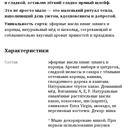
и гладкой, оставляя лёгкий сладко-пряный шлейф.
Это не просто мыло — это маленький ритуал тепла,
наполняющий день уютом, вдохновением и добротой.
Уникальность сорта:
эфирные масла иланг-иланга и
корицы, натуральный мёд и шоколад, согревающий и
соблазнительно вкусный аромат пряностей и праздника.
Характеристики
Состав
эфирные масла иланг-иланга и
корицы. Аромат имбиря и цитрусов,
сладкой мелассы и сахара с тёплыми
оттенками корицы, ванили,
гвоздичного дерева и каштана.
Натуральное тёртое какао. Домашний
мёд. Витамины A, E, F. Натуральные
омылённые растительные масла:
какао, кокосовое, ши (карите),
оливковое Extra Virgin, авокадо, из
персиковых косточек. Декор: мика.
* Мыло декорировано микой. При
первом использовании рисунок