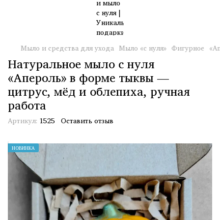
Мыло и средства для ухода
Мыло «с нуля»
Фигурное
«А
Натуральное мыло с нуля
«Апероль» в форме тыквы —
цитрус, мёд и облепиха, ручная
работа
Артикул:
1525
Оставить отзыв
НОВИНКА