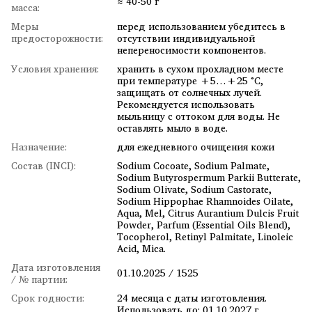
≈ 40-50 г
масса:
Меры
перед использованием убедитесь в
предосторожности:
отсутствии индивидуальной
непереносимости компонентов.
Условия хранения:
хранить в сухом прохладном месте
при температуре +5…+25 °C,
защищать от солнечных лучей.
Рекомендуется использовать
мыльницу с оттоком для воды. Не
оставлять мыло в воде.
Назначение:
для ежедневного очищения кожи
Состав (INCI):
Sodium Cocoate, Sodium Palmate,
Sodium Butyrospermum Parkii Butterate,
Sodium Olivate, Sodium Castorate,
Sodium Hippophae Rhamnoides Oilate,
Aqua, Mel, Citrus Aurantium Dulcis Fruit
Powder, Parfum (Essential Oils Blend),
Tocopherol, Retinyl Palmitate, Linoleic
Acid, Mica.
Дата изготовления
01.10.2025 / 1525
/ № партии:
Срок годности:
24 месяца с даты изготовления.
Использовать до: 01.10.2027 г.