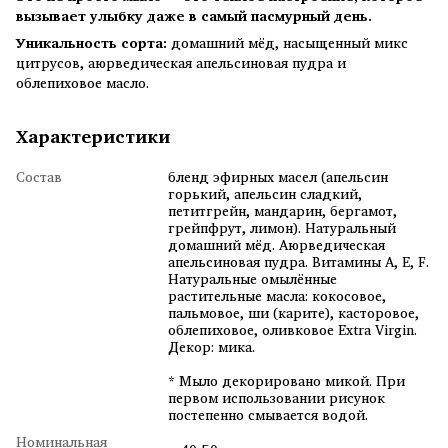
вызывает улыбку даже в самый пасмурный день.
Уникальность сорта:
домашний мёд, насыщенный микс
цитрусов, аюрведическая апельсиновая пудра и
облепиховое масло.
Характеристики
Состав
бленд эфирных масел (апельсин
горький, апельсин сладкий,
петитгрейн, мандарин, бергамот,
грейпфрут, лимон). Натуральный
домашний мёд. Аюрведическая
апельсиновая пудра. Витамины А, Е, F.
Натуральные омылённые
растительные масла: кокосовое,
пальмовое, ши (карите), касторовое,
облепиховое, оливковое Extra Virgin.
Декор: мика.
* Мыло декорировано микой. При
первом использовании рисунок
постепенно смывается водой.
Номинальная