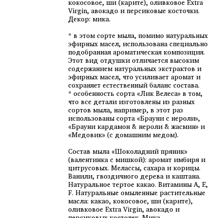
кокосовое, ши (карите), оливковое Extra
Virgin, авокадо и персиковые косточки.
Декор: мика.
* в этом сорте мыла, помимо натуральных
эфирных масел, использована специально
подобранная ароматическая композиция.
Этот вид отдушки отличается высоким
содержанием натуральных экстрактов и
эфирных масел, что усиливает аромат и
сохраняет естественный баланс состава.
* особенность сорта «Лик Велеса» в том,
что все детали изготовлены из разных
сортов мыла, например, в этот раз
использованы сорта «Брауни с нероли»,
«Брауни кардамон & нероли & жасмин» и
«Медовик» (с домашним медом).
Состав мыла «Шоколадний пряник»
(валентинка с мишкой): аромат имбиря и
цитрусовых. Мелассы, сахара и корицы.
Ванили, гвоздичного дерева и каштана.
Натуральное тертое какао. Витамины A, E,
F. Натуральные омыленные растительные
масла: какао, кокосовое, ши (карите),
оливковое Extra Virgin, авокадо и
персиковых косточек. Мика.