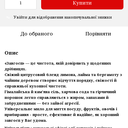
Купити
Увійти
для відображення накопичувальної знижки
%
До обраного
Порівняти
Опис
«Завгосп» — це чистота, якій довіряють у щоденних
дрібницях.
Свіжий цитрусовий бленд лимона, лайма та бергамоту з
чайним деревом створює відчуття порядку, свіжості й
справжньої кухонної чистоти.
Гімалайська й кам’яна сіль, харчова сода та гірчичний
порошок легко справляються з жиром, запахами й
забрудненнями — без зайвої агресії.
Універсальне мило для миття посуду, фруктів, овочів і
прибирання - просте, ефективне й надійне, як хороший
завгосп у Вас удома.
Унікальність:
натуральні ефірні олії цитрусів і чайного