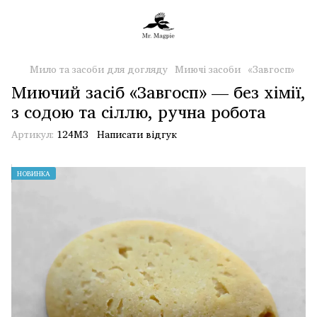
Мило та засоби для догляду
Миючі засоби
«Завгосп»
Миючий засіб «Завгосп» — без хімії,
з содою та сіллю, ручна робота
Артикул:
124МЗ
Написати відгук
НОВИНКА