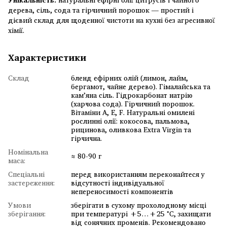
дерева, сіль, сода та гірчичний порошок — простий і
дієвий склад для щоденної чистоти на кухні без агресивної
хімії.
Характеристики
Склад
бленд ефірних олій (лимон, лайм,
бергамот, чайне дерево). Гімалайська та
кам’яна сіль. Гідрокарбонат натрію
(харчова сода). Гірчичний порошок.
Вітаміни А, Е, F. Натуральні омилені
рослинні олії: кокосова, пальмова,
рицинова, оливкова Extra Virgin та
гірчична.
Номінальна
≈ 80-90 г
маса:
Спеціальні
перед використанням переконайтеся у
застереження:
відсутності індивідуальної
непереносимості компонентів
Умови
зберігати в сухому прохолодному місці
зберігання:
при температурі +5…+25 °C, захищати
від сонячних променів. Рекомендовано