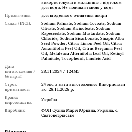
використовувати мильницю з відтоком
для води. Не залишати мило у воді.
Призначення:
для щоденного очищення шкіри
Склад (INCI):
Sodium Palmate, Sodium Cocoate, Sodium
Olivate, Sodium Ricinoleate, Sodium
Rapeseedate, Sodium Mustardate, Sodium
Chloride, Sodium Bicarbonate, Sinapis Alba
Seed Powder, Citrus Limon Peel Oil, Citrus
Aurantifolia Peel Oil, Citrus Bergamia Peel
Oil, Melaleuca Alternifolia Leaf Oil, Retinyl
Palmitate, Tocopherol, Linoleic Acid.
Дата
виготовлення /
28.11.2024 / 124МЗ
№ партії:
Строк
24 міс. з дати виготовлення. Використати
придатності:
до: 28.11.2026 р.
Країна
Україна
виробництва:
Виробник:
ФОП Сухіна Марія Юріївна, Україна, с.
Святопетрівське
Відгуки