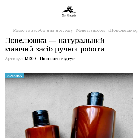
Мило та засоби для догляду
Миючі засоби
«Попелюшка»,
Попелюшка — натуральний
миючий засіб ручної роботи
Артикул:
М300
Написати відгук
НОВИНКА