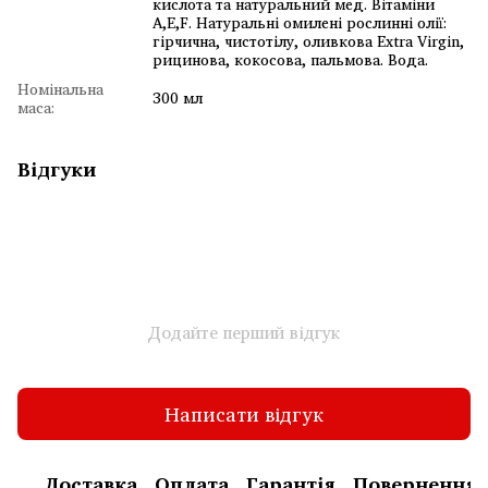
кислота та натуральний мед. Вітаміни
А,Е,F. Натуральні омилені рослинні олії:
гірчична, чистотілу, оливкова Extra Virgin,
рицинова, кокосова, пальмова. Вода.
Номінальна
300 мл
маса:
Відгуки
Додайте перший відгук
Написати відгук
Доставка
Оплата
Гарантія
Повернення