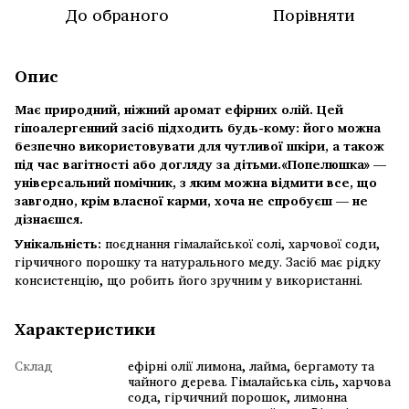
До обраного
Порівняти
Опис
Має природний, ніжний аромат ефірних олій. Цей
гіпоалергенний засіб підходить будь-кому: його можна
безпечно використовувати для чутливої шкіри, а також
під час вагітності або догляду за дітьми.«Попелюшка» —
універсальний помічник, з яким можна відмити все, що
завгодно, крім власної карми, хоча не спробуєш — не
дізнаєшся.
Унікальність:
поєднання гімалайської солі, харчової соди,
гірчичного порошку та натурального меду. Засіб має рідку
консистенцію, що робить його зручним у використанні.
Характеристики
Склад
ефірні олії лимона, лайма, бергамоту та
чайного дерева. Гімалайська сіль, харчова
сода, гірчичний порошок, лимонна