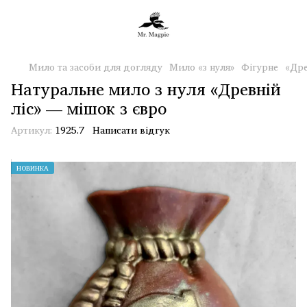
Мило та засоби для догляду
Мило «з нуля»
Фігурне
«Дре
Натуральне мило з нуля «Древній
ліс» — мішок з євро
Артикул:
1925.7
Написати відгук
НОВИНКА