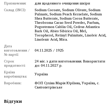
Призначення:
для щоденного очищення шкіри
Склад (INCI):
Sodium Cocoate, Sodium Olivate, Sodium
Palmate, Sodium Peach Kernelate, Sodium
Shea Butterate, Sodium Cocoa Butterate,
Theobroma Cacao Seed Powder, Parfum,
Pogostemon Cablin Oil, Cedrus Atlantica
Bark Oil, Abies Sibirica Oil, Mel,
Tocopherol, Retinyl Palmitate, Linoleic Acid,
Linolenic Acid, Mica.
Дата
виготовлення /
04.11.2025 / 1925
№ партії:
Строк
24 міс. з дати виготовлення. Використати
придатності:
до: 04.11.2027 р.
Країна
Україна
виробництва:
Виробник:
ФОП Сухіна Марія Юріївна, Україна, с.
Святопетрівське
Відгуки