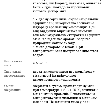
кокосова, ши (каріте), пальмова, оливкова
Extra Virgin, авокадо та персикових
кісточок. Декор: міка.
* У цьому сорті мила, окрім натуральних
ефірних олій, використано спеціально
підібрану ароматичну композицію. Цей
вид віддушки вирізняється високим
вмістом натуральних екстрактів і ефірних
олій, що підсилює аромат і зберігає
природний баланс складу.
* Мило декороване мікою. При
використанні мiка поступово змивається
водою.
Номінальна
≈ 65-75 г
маса:
Спеціальні
перед використанням переконайтеся у
застереження:
відсутності індивідуальної
непереносимості компонентів
Умови
зберігати в сухому прохолодному місці
зберігання:
при температурі +5…+25 °C, захищати
від сонячних променів. Рекомендовано
використовувати мильницю з відтоком
для води. Не залишати мило у воді.