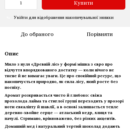
Купити
Увійти
для відображення накопичувальної знижки
%
До обраного
Порівняти
Опис
Мило з нуля «Древній ліс» у формі мішка з євро
про
відчуття впорядкованого достатку — коли нічого не
тисне й не вимагає уваги. Це про спокійний ресурс, що
накопичується природно, як сила лісу, який росте без
поспіху.
Аромат розкривається чисто й глибоко: свіжа
прохолода лайма та стиглої груші переходить у прозорі
ноти евкаліпту й шавлії, а в основі залишається тепле
деревно-хвойне серце — атласький кедр, ялиця та
пачулі. Стримано, врівноважено, без різких акцентів.
Домашній мед і натуральний тертий шоколад додають