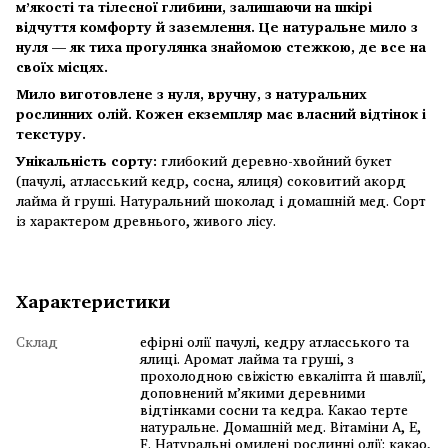
м’якості та тілесної глибини, залишаючи на шкірі
відчуття комфорту й заземлення. Це натуральне мило з
нуля — як тиха прогулянка знайомою стежкою, де все на
своїх місцях.
Мило виготовлене
з нуля
, вручну, з натуральних
рослинних олій. Кожен екземпляр має власний відтінок і
текстуру.
Унікальність сорту:
глибокий деревно-хвойний букет
(пачулі, атласський кедр, сосна, ялиця) соковитий акорд
лайма й груші. Натуральний шоколад і домашній мед. Сорт
із характером древнього, живого лісу.
Характеристики
Склад
ефірні олії пачулі, кедру атласського та
ялиці. Аромат лайма та груші, з
прохолодною свіжістю евкаліпта й шавлії,
доповнений м’якими деревними
відтінками сосни та кедра. Какао терте
натуральне. Домашній мед. Вітаміни А, Е,
F. Натуральні омилені рослинні олії: какао,