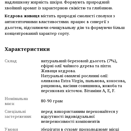
надлишкову жирність шкіри. Формують природний
хвойний аромат із характерною свіжістю та глибиною.
Кедрова живиця
містить природні смолисті сполуки з
антисептичними властивостями. працює в синергії з
дьогтем, підсилюючи очищувальну дію та формуючи більш
концентрований характер сорту.
Характеристики
Склад
натуральний березовий дьоготь (7%),
ефірні олії чайного дерева та піхти.
Живиця кедрова.
Натуральні омилені рослинні олії:
оливкова Extra Virgin, пальмова, кокосова,
рицинова, насіння соняшника, жожоба та
персикових кісточок. Вітаміни А, Е, F.
Номінальна
80-90 грам
маса:
Спеціальні
перед використанням переконайтеся у
застереження:
відсутності індивідуальної
непереносимості компонентів
Умови
зберігати в сухому прохолодному місці