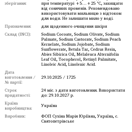
зберігання:
при температурі +5…+25 °C, захищати
від сонячних променів. Рекомендовано
використовувати мильницю з відтоком
для води. Не залишати мило у воді.
Призначення:
для щоденного очищення шкіри
Склад (INCI):
Sodium Cocoate, Sodium Olivate, Sodium
Palmate, Sodium Castorate, Sodium Peach
Kernelate, Sodium Jojobate, Sodium
Sunflowerate, Betula Tar, Cedrus Resin,
Abies Sibirica Oil, Melaleuca Alternifolia
Leaf Oil, Tocopherol, Retinyl Palmitate,
Linoleic Acid, Linolenic Acid.
Дата
виготовлення /
29.10.2025 / 1725
№ партії:
Строк
24 міс. з дати виготовлення. Використати
придатності:
до: 29.10.2027 р.
Країна
Україна
виробництва:
Виробник:
ФОП Сухіна Марія Юріївна, Україна, с.
Святопетрівське