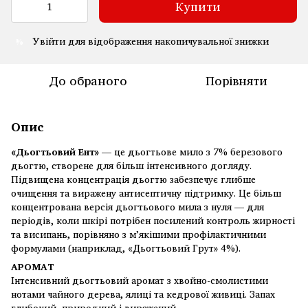
Купити
Увійти
для відображення накопичувальної знижки
%
До обраного
Порівняти
Опис
«Дьогтьовий Ент»
— це дьогтьове мило з 7% березового
дьогтю, створене для більш інтенсивного догляду.
Підвищена концентрація дьогтю забезпечує глибше
очищення та виражену антисептичну підтримку. Це більш
концентрована версія дьогтьового мила з нуля — для
періодів, коли шкірі потрібен посилений контроль жирності
та висипань, порівняно з м’якішими профілактичними
формулами (наприклад, «Дьогтьовий Грут» 4%).
АРОМАТ
Інтенсивний дьогтьовий аромат з хвойно-смолистими
нотами чайного дерева, ялиці та кедрової живиці. Запах
глибокий, природний і виражений.