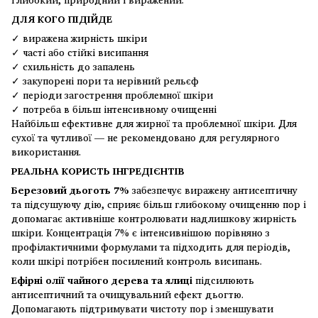
ДЛЯ КОГО ПІДІЙДЕ
✓ виражена жирність шкіри
✓ часті або стійкі висипання
✓ схильність до запалень
✓ закупорені пори та нерівний рельєф
✓ періоди загострення проблемної шкіри
✓ потреба в більш інтенсивному очищенні
Найбільш ефективне для жирної та проблемної шкіри. Для
сухої та чутливої — не рекомендовано для регулярного
використання.
РЕАЛЬНА КОРИСТЬ ІНГРЕДІЄНТІВ
Березовий дьоготь 7%
забезпечує виражену антисептичну
та підсушуючу дію, сприяє більш глибокому очищенню пор і
допомагає активніше контролювати надлишкову жирність
шкіри. Концентрація 7% є інтенсивнішою порівняно з
профілактичними формулами та підходить для періодів,
коли шкірі потрібен посилений контроль висипань.
Ефірні олії чайного дерева та ялиці
підсилюють
антисептичний та очищувальний ефект дьогтю.
Допомагають підтримувати чистоту пор і зменшувати