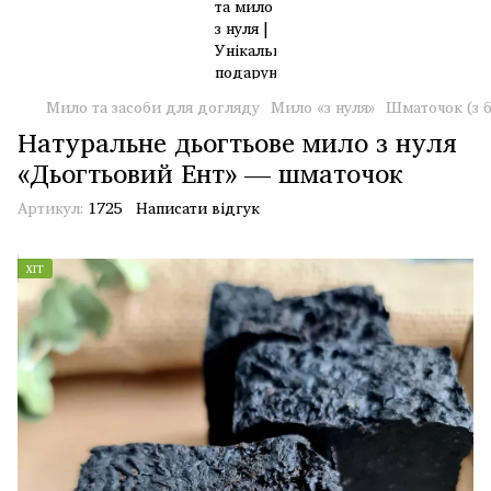
Мило та засоби для догляду
Мило «з нуля»
Шматочок (з б
Натуральне дьогтьове мило з нуля
«Дьогтьовий Ент» — шматочок
Артикул:
1725
Написати відгук
ХІТ