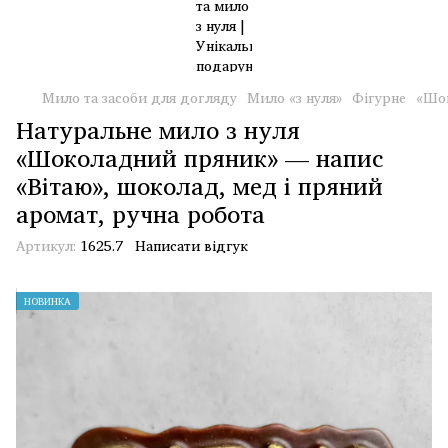
Мило та засоби для догляду
Мило «з нуля»
Фігурне
«Шок
Натуральне мило з нуля
«Шоколадний пряник» — напис
«Вітаю», шоколад, мед і пряний
аромат, ручна робота
Артикул:
1625.7
Написати відгук
НОВИНКА