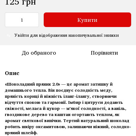
125 грн
Купити
Увійти
для відображення накопичувальної знижки
%
До обраного
Порівняти
Опис
«Шоколадний пряник 2.0» — це аромат затишку й
домашнього тепла. Він поєднує солодкість меду,
пряність кориці й ніжність іланг-ілангу, створюючи
відчуття спокою та гармонії. Імбир і цитруси додають
свіжості, меласа й цукор — м’якої солодкості, а ваніль,
гвоздикове дерево та каштан огортають теплом, як
аромат святкової випічки. Тертий натуральний шоколад
робить шкіру оксамитовою, залишаючи ніжний, солодко-
пряний шлейф.