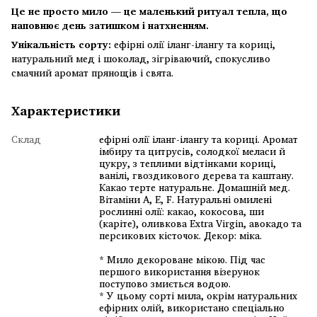
Це не просто мило — це маленький ритуал тепла, що
наповнює день затишком і натхненням.
Унікальність сорту:
ефірні олії іланг-ілангу та кориці,
натуральний мед і шоколад, зігріваючий, спокусливо
смачний аромат прянощів і свята.
Характеристики
Склад
ефірні олії іланг-ілангу та кориці. Аромат
імбиру та цитрусів, солодкої меласи й
цукру, з теплими відтінками кориці,
ванілі, гвоздикового дерева та каштану.
Какао терте натуральне. Домашній мед.
Вітаміни А, Е, F. Натуральні омилені
рослинні олії: какао, кокосова, ши
(каріте), оливкова Extra Virgin, авокадо та
персикових кісточок. Декор: міка.
* Мило декороване мікою. Під час
першого використання візерунок
поступово змиється водою.
* У цьому сорті мила, окрім натуральних
ефірних олій, використано спеціально