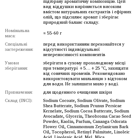
підібрану ароматичну композицію. Цей
вид віддушки вирізняється високим
вмістом натуральних екстрактів і ефірних
олій, що підсилює аромат і зберігає
природний баланс складу.
Номінальна
≈ 55-60 г
маса:
Спеціальні
перед використанням переконайтеся у
застереження:
відсутності індивідуальної
непереносимості компонентів
Умови
зберігати в сухому прохолодному місці
зберігання:
при температурі +5…+25 °C, захищати
від сонячних променів. Рекомендовано
використовувати мильницю з відтоком
для води. Не залишати мило у воді.
Призначення:
для щоденного очищення шкіри
Склад (INCI):
Sodium Cocoate, Sodium Olivate, Sodium
Shea Butterate, Sodium Prunus Persicae
Kernelate, Sodium Cocoa Butterate, Sodium
Avocadate, Glycerin, Theobroma Cacao Seed
Powder, Kaolin, Parfum, Cananga Odorata
Flower Oil, Cinnamomum Zeylanicum Bark
Oil, Tocopherol, Retinyl Palmitate, Linoleic
Acid, Linolenic Acid, Mel, Mica.