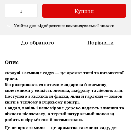
Купити
Увійти
для відображення накопичувальної знижки
%
До обраного
Порівняти
Опис
«Брауні Таємниця саду»
— це аромат тиші та витонченої
краси.
Він розкривається нотами мандарина й жасмину,
вплетеними у свіжість лимона, шафрану та лісових ягід.
Поступово з’являються фіалка, лілія й гарденія — немов
квіти в теплому вечірньому повітрі.
Сандал, ваніль і кашемірове дерево надають глибини та
ніжного післясмаку, а тертий натуральний шоколад
робить шкіру м’якою й оксамитовою.
Це не просто мило — це ароматна таємниця саду, де