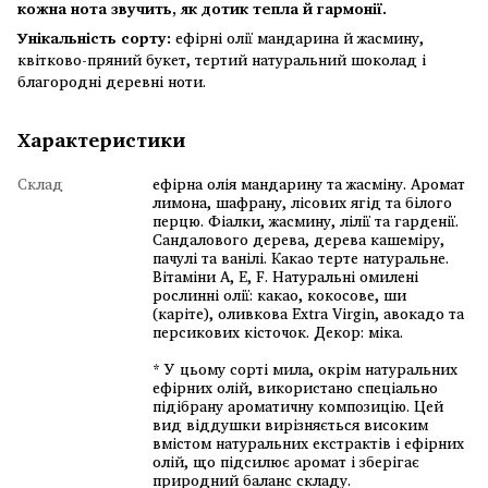
кожна нота звучить, як дотик тепла й гармонії.
Унікальність сорту:
ефірні олії мандарина й жасмину,
квітково-пряний букет, тертий натуральний шоколад і
благородні деревні ноти.
Характеристики
Склад
ефірна олія мандарину та жасміну. Аромат
лимона, шафрану, лісових ягід та білого
перцю. Фіалки, жасмину, лілії та гарденії.
Сандалового дерева, дерева кашеміру,
пачулі та ванілі. Какао терте натуральне.
Вітаміни А, Е, F. Натуральні омилені
рослинні олії: какао, кокосове, ши
(каріте), оливкова Extra Virgin, авокадо та
персикових кісточок. Декор: міка.
* У цьому сорті мила, окрім натуральних
ефірних олій, використано спеціально
підібрану ароматичну композицію. Цей
вид віддушки вирізняється високим
вмістом натуральних екстрактів і ефірних
олій, що підсилює аромат і зберігає
природний баланс складу.