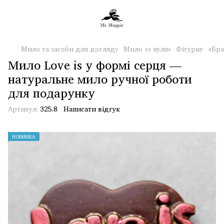
Мило та засоби для догляду
Мило «з нуля»
Фігурне
«Бра
Мило Love is у формі серця —
натуральне мило ручної роботи
для подарунку
Артикул:
325.8
Написати відгук
НОВИНКА