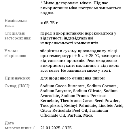
* Мило декороване мікою. Під час
використання мiка поступово змивається
водою.
Номінальна
≈ 65-75 г
маса:
Спеціальні
перед використанням переконайтеся у
застереження:
відсутності індивідуальної
непереносимості компонентів
Умови
зберігати в сухому прохолодному місці
зберігання:
при температурі +5…+25 °C, захищати
від сонячних променів. Рекомендовано
використовувати мильницю з відтоком
для води. Не залишати мило у воді.
Призначення:
для щоденного очищення шкіри
Склад (INCI):
Sodium Cocoa Butterate, Sodium Cocoate,
Sodium Butyrate, Sodium Olivate, Sodium
Avocadate, Sodium Prunus Persicae
Kernelate, Theobroma Cacao Seed Powder,
Tocopherol, Retinyl Palmitate, Linoleic Acid,
Citrus Reticulata Peel Oil, Jasminum
Officinale Oil, Parfum, Mica.
Дата
виготовлення /
21.01.2025 / 325