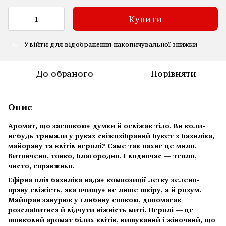
Купити
Увійти
для відображення накопичувальної знижки
%
До обраного
Порівняти
Опис
Аромат, що заспокоює думки й освіжає тіло. Ви коли-
небудь тримали у руках свіжозібраний букет з базиліка,
майорану та квітів неролі? Саме так пахне це мило.
Витончено, тонко, благородно. І водночас — тепло,
чисто, справжньо.
Ефірна олія базиліка надає композиції легку зелено-
пряну свіжість, яка очищує не лише шкіру, а й розум.
Майоран занурює у глибину спокою, допомагає
розслабитися й відчути ніжність миті. Неролі — це
шовковий аромат білих квітів, вишуканий і жіночний, що