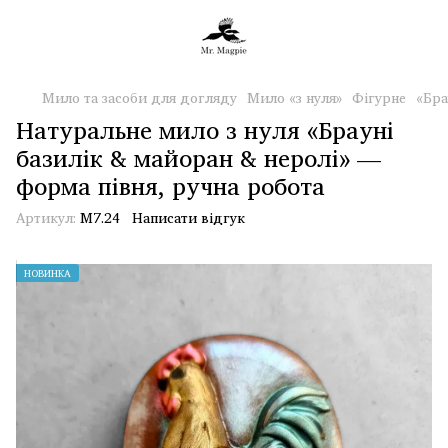
Мило та засоби для догляду
Мило «з нуля»
Фігурне
«Бра
Натуральне мило з нуля «Брауні
базилік & майоран & неролі» —
форма півня, ручна робота
Артикул:
М7.24
Написати відгук
НОВИНКА