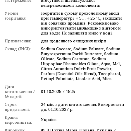
застереження:
відсутності індивідуальної
непереносимості компонентів
Умови
зберігати в сухому прохолодному місці
зберігання:
при температурі +5…+25 °C, захищати
від сонячних променів. Рекомендовано
використовувати мильницю з відтоком
для води. Не залишати мило у воді.
Призначення:
для щоденного очищення шкіри
Склад (INCI):
Sodium Cocoate, Sodium Palmate, Sodium
Butyrospermum Parkii Butterate, Sodium
Olivate, Sodium Castorate, Sodium
Hippophae Rhamnoides Oilate, Aqua, Mel,
Citrus Aurantium Dulcis Fruit Powder,
Parfum (Essential Oils Blend), Tocopherol,
Retinyl Palmitate, Linoleic Acid, Mica.
Дата
виготовлення /
01.10.2025 / 1525
№ партії:
Строк
24 міс. з дати виготовлення. Використати
придатності:
до: 01.10.2027 р.
Країна
Україна
виробництва:
Виробник:
ФОП Сухіна Марія Юріївна, Україна, с.