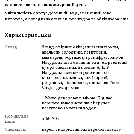
усмішку навіть у найпохмуріший день.
Унікальність сорту:
домашній мед, насичений мікс
цитрусів, аюрведична апельсинова пудра та обліпихова олія.
Характеристики
Склад
бленд ефірних олій (апельсин гіркий,
апельсин солодкий, петітгрейн,
мандарин, бергамот, грейпфрут, лимон).
Натуральний домашній мед. Аюрведична
пудра апельсина. Вітаміни А, Е, F.
Натуральні омилені рослинні олії:
кокосова, пальмова, ши (каріте),
рицинова, обліпихова, оливкова Extra
Virgin. Декор: міка.
* Мило декороване мікою. Під час
першого використання візерунок
поступово змиється водою.
Номінальна
≈ 60-70 г
маса:
Спеціальні
перед використанням переконайтеся у