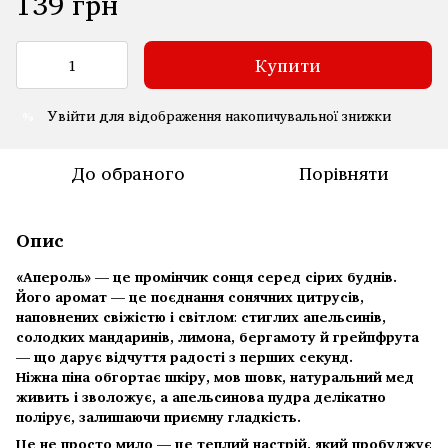
139 грн
Купити
Увійти
для відображення накопичувальної знижки
%
До обраного
Порівняти
Опис
«Апероль» — це промінчик сонця серед сірих буднів.
Його аромат — це поєднання
сонячних цитрусів,
наповнених свіжістю і світлом
:
стиглих апельсинів,
солодких мандаринів, лимона, бергамоту й грейпфрута
— що дарує відчуття радості з перших секунд.
Ніжна піна обгортає шкіру, мов шовк, натуральний мед
живить і зволожує, а апельсинова пудра делікатно
полірує, залишаючи приємну гладкість.
Це не просто мило — це теплий настрій, який пробуджує