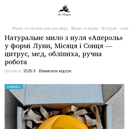
Мило та засоби для догляду
Мило «з нуля»
Фігурне
«Апе
Натуральне мило з нуля «Апероль»
у формі Луни, Місяця і Сонця —
цитрус, мед, обліпиха, ручна
робота
Артикул:
1525.3
Написати відгук
НОВИНКА