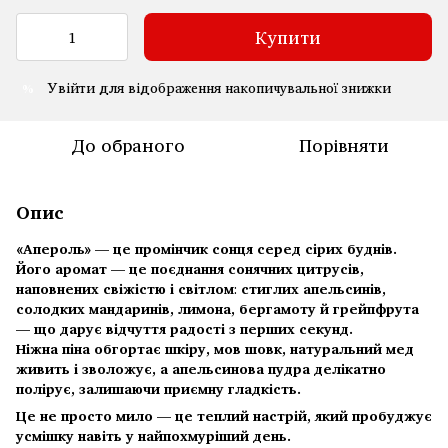
Купити
Увійти
для відображення накопичувальної знижки
%
До обраного
Порівняти
Опис
«Апероль» — це промінчик сонця серед сірих буднів.
Його аромат — це поєднання
сонячних цитрусів,
наповнених свіжістю і світлом
:
стиглих апельсинів,
солодких мандаринів, лимона, бергамоту й грейпфрута
— що дарує відчуття радості з перших секунд.
Ніжна піна обгортає шкіру, мов шовк, натуральний мед
живить і зволожує, а апельсинова пудра делікатно
полірує, залишаючи приємну гладкість.
Це не просто мило — це теплий настрій, який пробуджує
усмішку навіть у найпохмуріший день.