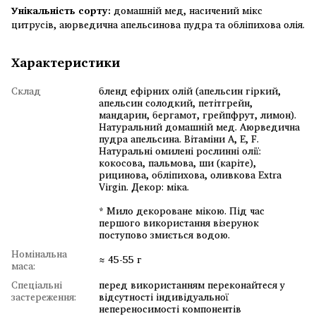
Унікальність сорту:
домашній мед, насичений мікс
цитрусів, аюрведична апельсинова пудра та обліпихова олія.
Характеристики
Склад
бленд ефірних олій (апельсин гіркий,
апельсин солодкий, петітгрейн,
мандарин, бергамот, грейпфрут, лимон).
Натуральний домашній мед. Аюрведична
пудра апельсина. Вітаміни А, Е, F.
Натуральні омилені рослинні олії:
кокосова, пальмова, ши (каріте),
рицинова, обліпихова, оливкова Extra
Virgin. Декор: міка.
* Мило декороване мікою. Під час
першого використання візерунок
поступово змиється водою.
Номінальна
≈ 45-55 г
маса:
Спеціальні
перед використанням переконайтеся у
застереження:
відсутності індивідуальної
непереносимості компонентів