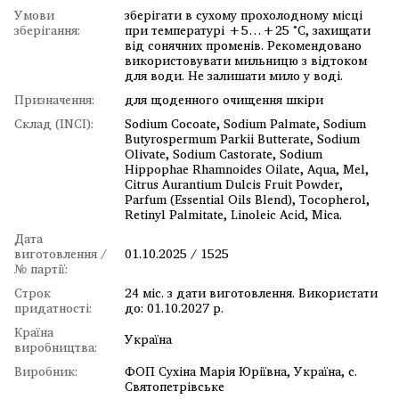
Умови
зберігати в сухому прохолодному місці
зберігання:
при температурі +5…+25 °C, захищати
від сонячних променів. Рекомендовано
використовувати мильницю з відтоком
для води. Не залишати мило у воді.
Призначення:
для щоденного очищення шкіри
Склад (INCI):
Sodium Cocoate, Sodium Palmate, Sodium
Butyrospermum Parkii Butterate, Sodium
Olivate, Sodium Castorate, Sodium
Hippophae Rhamnoides Oilate, Aqua, Mel,
Citrus Aurantium Dulcis Fruit Powder,
Parfum (Essential Oils Blend), Tocopherol,
Retinyl Palmitate, Linoleic Acid, Mica.
Дата
виготовлення /
01.10.2025 / 1525
№ партії:
Строк
24 міс. з дати виготовлення. Використати
придатності:
до: 01.10.2027 р.
Країна
Україна
виробництва:
Виробник:
ФОП Сухіна Марія Юріївна, Україна, с.
Святопетрівське