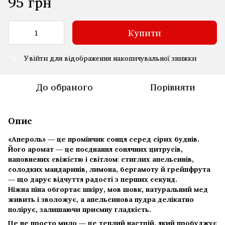
95 грн
Купити
Увійти
для відображення накопичувальної знижки
%
До обраного
Порівняти
Опис
«Апероль» — це промінчик сонця серед сірих буднів.
Його аромат — це поєднання
сонячних цитрусів,
наповнених свіжістю і світлом
:
стиглих апельсинів,
солодких мандаринів, лимона, бергамоту й грейпфрута
— що дарує відчуття радості з перших секунд.
Ніжна піна обгортає шкіру, мов шовк, натуральний мед
живить і зволожує, а апельсинова пудра делікатно
полірує, залишаючи приємну гладкість.
Це не просто мило — це теплий настрій, який пробуджує