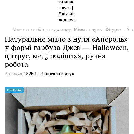
Мило та засоби для догляду
Мило «з нуля»
Фігурне
«Апе
Натуральне мило з нуля «Апероль»
у формі гарбуза Джек — Halloween,
цитрус, мед, обліпиха, ручна
робота
Артикул:
1525.1
Написати відгук
НОВИНКА