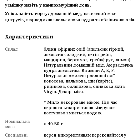
усмішку навіть у найпохмуріший день.
Унікальність сорту:
домашній мед, насичений мікс
цитрусів, аюрведична апельсинова пудра та обліпихова олія.
Характеристики
Склад
бленд ефірних олій (апельсин гіркий,
апельсин солодкий, петітгрейн,
мандарин, бергамот, грейпфрут, лимон).
Натуральний домашній мед. Аюрведична
пудра апельсина. Вітаміни А, Е, F.
Натуральні омилені рослинні олії:
кокосова, пальмова, ши (каріте),
рицинова, обліпихова, оливкова Extra
Virgin. Декор: міка.
* Мило декороване мікою. Під час
першого використання візерунок
поступово змиється водою.
Номінальна
≈ 40-50 г
маса:
Спеціальні
перед використанням переконайтеся у