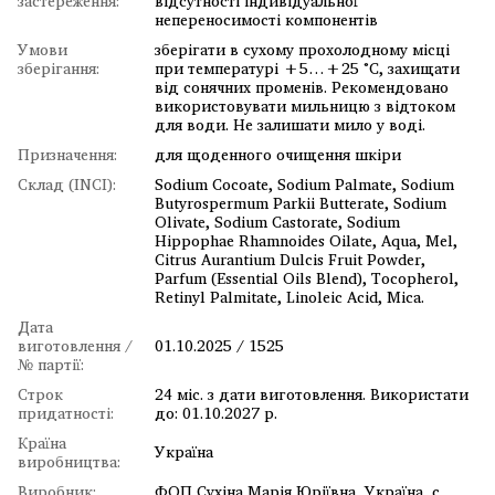
застереження:
відсутності індивідуальної
непереносимості компонентів
Умови
зберігати в сухому прохолодному місці
зберігання:
при температурі +5…+25 °C, захищати
від сонячних променів. Рекомендовано
використовувати мильницю з відтоком
для води. Не залишати мило у воді.
Призначення:
для щоденного очищення шкіри
Склад (INCI):
Sodium Cocoate, Sodium Palmate, Sodium
Butyrospermum Parkii Butterate, Sodium
Olivate, Sodium Castorate, Sodium
Hippophae Rhamnoides Oilate, Aqua, Mel,
Citrus Aurantium Dulcis Fruit Powder,
Parfum (Essential Oils Blend), Tocopherol,
Retinyl Palmitate, Linoleic Acid, Mica.
Дата
виготовлення /
01.10.2025 / 1525
№ партії:
Строк
24 міс. з дати виготовлення. Використати
придатності:
до: 01.10.2027 р.
Країна
Україна
виробництва:
Виробник:
ФОП Сухіна Марія Юріївна, Україна, с.