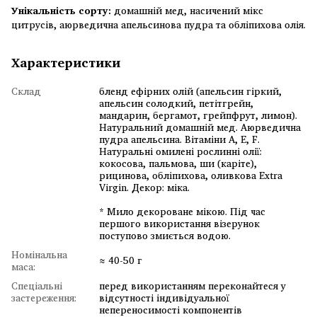
Унікальність сорту:
домашній мед, насичений мікс
цитрусів, аюрведична апельсинова пудра та обліпихова олія.
Характеристики
Склад
бленд ефірних олій (апельсин гіркий,
апельсин солодкий, петітгрейн,
мандарин, бергамот, грейпфрут, лимон).
Натуральний домашній мед. Аюрведична
пудра апельсина. Вітаміни А, Е, F.
Натуральні омилені рослинні олії:
кокосова, пальмова, ши (каріте),
рицинова, обліпихова, оливкова Extra
Virgin. Декор: міка.
* Мило декороване мікою. Під час
першого використання візерунок
поступово змиється водою.
Номінальна
≈ 40-50 г
маса:
Спеціальні
перед використанням переконайтеся у
застереження:
відсутності індивідуальної
непереносимості компонентів