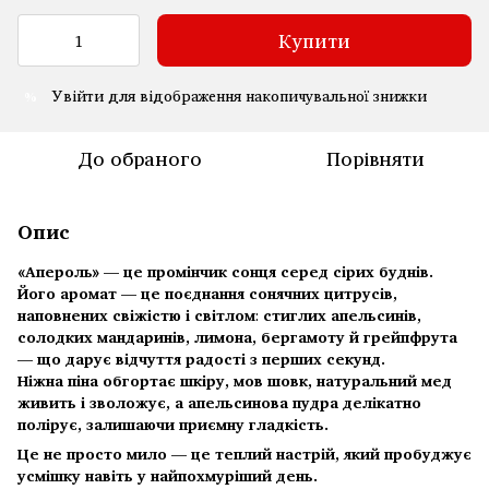
Купити
Увійти
для відображення накопичувальної знижки
%
До обраного
Порівняти
Опис
«Апероль» — це промінчик сонця серед сірих буднів.
Його аромат — це поєднання
сонячних цитрусів,
наповнених свіжістю і світлом
:
стиглих апельсинів,
солодких мандаринів, лимона, бергамоту й грейпфрута
— що дарує відчуття радості з перших секунд.
Ніжна піна обгортає шкіру, мов шовк, натуральний мед
живить і зволожує, а апельсинова пудра делікатно
полірує, залишаючи приємну гладкість.
Це не просто мило — це теплий настрій, який пробуджує
усмішку навіть у найпохмуріший день.