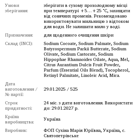
Умови
зберігати в сухому прохолодному місці
зберігання:
при температурі +5…+25 °C, захищати
від сонячних променів. Рекомендовано
використовувати мильницю з відтоком
для води. Не залишати мило у воді.
Призначення:
для щоденного очищення шкіри
Склад (INCI):
Sodium Cocoate, Sodium Palmate, Sodium
Butyrospermum Parkii Butterate, Sodium
Olivate, Sodium Castorate, Sodium
Hippophae Rhamnoides Oilate, Aqua, Mel,
Citrus Aurantium Dulcis Fruit Powder,
Parfum (Essential Oils Blend), Tocopherol,
Retinyl Palmitate, Linoleic Acid, Mica.
Дата
виготовлення /
29.01.2025 / 525
№ партії:
Строк
24 міс. з дати виготовлення. Використати
придатності:
до: 29.01.2027 р.
Країна
Україна
виробництва:
Виробник:
ФОП Сухіна Марія Юріївна, Україна, с.
Святопетрівське