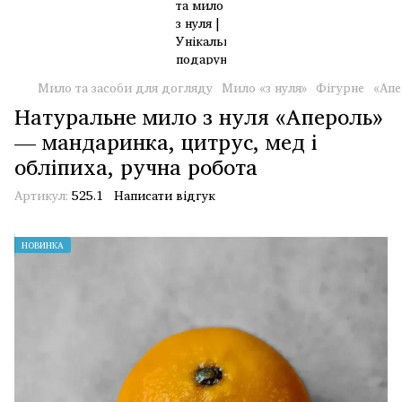
Мило та засоби для догляду
Мило «з нуля»
Фігурне
«Апе
Натуральне мило з нуля «Апероль»
— мандаринка, цитрус, мед і
обліпиха, ручна робота
Артикул:
525.1
Написати відгук
НОВИНКА