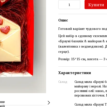
Купити
Опис
Готовий варіант чудового под
Цей набір в єдиному екземпляр
«Брауні базилік & майоран & н
(валентинка з ведмедиком). 
серце).
Розмір: 15*15 см, висота — 3 
Характеристики
Склад
Склад мила «Брауні ба
майорану і неролі. На
рослинні олії: какао,
персикових кісточок. 
Склад мила «Брауні Т