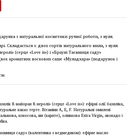
арунка з натуральної косметики ручної роботи, з нуля.
і. Складається з: двох сортів натурального мила, з нуля:
еролі» (серце «Love is») і «Брауні Таємниця саду»
Двох ароматних воскових саше «Муладхара» (подарунок і
см.
зилік & майоран & неролі» (серце «Love is»): ефірні олії базиліка,
туральне какао терте. Вітаміни А, Е, F. Натуральні омилені
 пальмова, кокосова, ши (карите), оливкова Extra Virgin, авокадо і
Міка.
аємниця саду» (валентинка з ведмедиком): ефірне масло