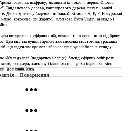
 Аромат лимона, шафрану, лісових ягід і білого перцю. Фіалки,
енії. Сандалового дерева, кашемірового дерева, пачулі і ванілі.
е. Діоксид титану (харчова добавка). Вітаміни А, Е, F. Натуральні
: какао, кокосове, ши (карите), оливкове Extra Virgin, авокадо і
Міка.
окрім натуральних ефірних олій, використано спеціально підібрану
ю. Цей вид віддушки вирізняється високим вмістом натуральних
олій, що підсилює аромат і зберігає природний баланс складу.
е «Муладхара» (подарунок і серце): бленд ефірних олій: рози,
дики, ветивера, жасмину і іланг-іланга. Трохи барвника. Віск
й, домашній. Міка.
рантія
Повернення