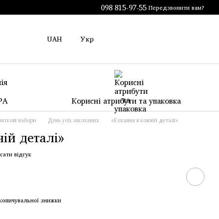
098 815-97-55
Передзвонити вам?
UAH
Укр
PA
Корисні атрибути та упаковка
вяткові набори
День усіх закоханих
«Кохання в кожній деталі»
ій деталі»
сати відгук
копичувальної знижки