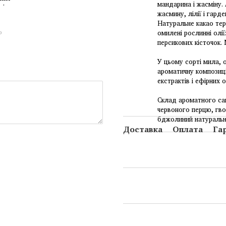
мандарина і жасміну.
жасмину, лілії і гард
Натуральне какао терт
ю
омилені рослинні олії
персикових кісточок. 
У цьому сорті мила, 
ароматичну композиці
екстрактів і ефірних 
Склад ароматного саш
червоного перцю, гвоз
бджолиний натуральни
Доставка
Оплата
Га