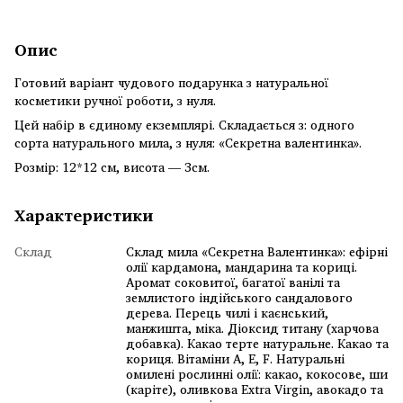
Опис
Готовий варіант чудового подарунка з натуральної
косметики ручної роботи, з нуля.
Цей набір в єдиному екземплярі. Складається з: одного
сорта натурального мила, з нуля: «Секретна валентинка».
Розмір: 12*12 см, висота — 3см.
Характеристики
Склад
Склад мила «Секретна Валентинка»: ефірні
олії кардамона, мандарина та кориці.
Аромат соковитої, багатої ванілі та
землистого індійського сандалового
дерева. Перець чилі і каєнський,
манжишта, міка. Діоксид титану (харчова
добавка). Какао терте натуральне. Какао та
кориця. Вітаміни А, Е, F. Натуральні
омилені рослинні олії: какао, кокосове, ши
(каріте), оливкова Extra Virgin, авокадо та