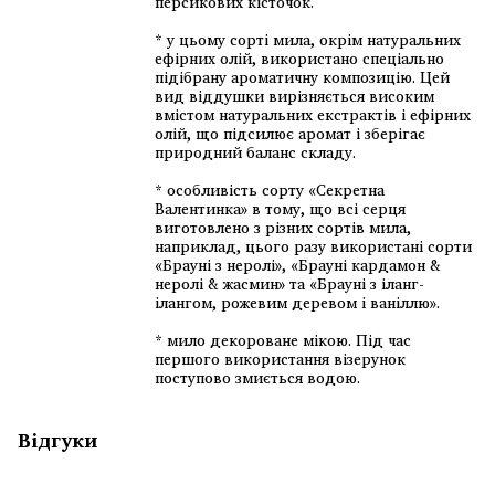
персикових кісточок.
* у цьому сорті мила, окрім натуральних
ефірних олій, використано спеціально
підібрану ароматичну композицію. Цей
вид віддушки вирізняється високим
вмістом натуральних екстрактів і ефірних
олій, що підсилює аромат і зберігає
природний баланс складу.
* особливість сорту «Секретна
Валентинка» в тому, що всі серця
виготовлено з різних сортів мила,
наприклад, цього разу використані сорти
«Брауні з неролі», «Брауні кардамон &
неролі & жасмин» та «Брауні з іланг-
ілангом, рожевим деревом і ваніллю».
* мило декороване мікою. Під час
першого використання візерунок
поступово змиється водою.
Відгуки